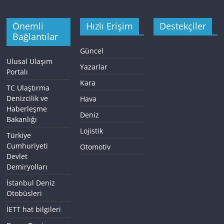
Önemli
Hızlı Erişim
Destekçiler
Bağlantılar
Güncel
Ulusal Ulaşım
Yazarlar
Portalı
Kara
TC Ulaştırma
Denizcilik ve
Hava
Haberleşme
Deniz
Bakanlığı
Lojistik
Türkiye
Cumhuriyeti
Otomotiv
Devlet
Demiryolları
İstanbul Deniz
Otobüsleri
İETT hat bilgileri