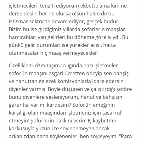
işletmecileri, tenzih ediyorum ekbette ama kim ne
derse desin, her ne olursa olsun halen de bu
istismar sektörde devam ediyor, gerçek budur.
Bizim bu işe girdiğimiz yıllarda şoförlerin maaşları
harcırahları yan gelirleri bu döneme göre iyiydi. Bu
günkü gelir durumları ise yürekler acısı, hatta
utanmasalar hiç maaş vermeyecekler!
Özellikle turizm taşımacılığında bazı işletmeler
şoförün maaşını asgari ücretten ödeyip sen bahşiş
ve hanuttan gelecek komisyonlarla idare edersin
diyenler varmış. Böyle düşünen ve çalıştırdığı şoföre
bunu diyenlere sesleniyorum, hanut ve bahşişin
garantisi var mı kardeşim? Şoförün emeğinin
karşılığı olan maaşından işletmeniz için tasarruf
etmeyin! Şoförlerin hakkını verin! İş kaybetme
korkusuyla yüzünüze söylenemeyen ancak
arkanızdan bana söylenenleri ben söyleyeyim. “Para