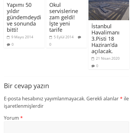
Yapımı 50
Okul
yıldır
servislerine
gündemdeydi
zam geldi!
ve sonunda
İşte yeni
İstanbul
bitti!
tarife
Havalimanı
9 Mayıs 2014
5 Eylül 2014
3.Pisti 18
Haziran’da
0
0
açılacak.
21 Nisan 2020
0
Bir cevap yazın
E-posta hesabınız yayımlanmayacak.
Gerekli alanlar
*
ile
işaretlenmişlerdir
Yorum
*