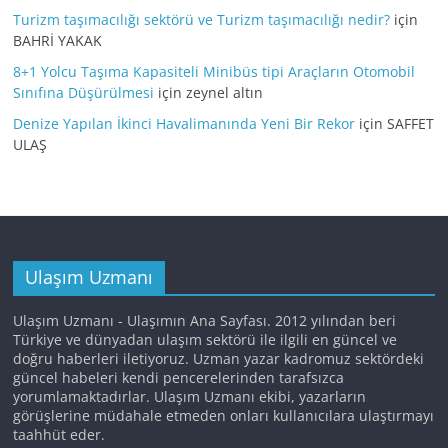
Turizm taşımacılığı sektörü ve Turizm taşımacılığı nedir?
için
BAHRİ YAKAK
8+1 Yolcu Taşıma Kapasiteli Minibüs tipi Araçların Otomobil
Sınıfına Düşürülmesi
için
zeynel altın
Denize Yapılan İkinci Havalimanında Yeni Bir Rekor
için
SAFFET
ULAŞ
Ulaşım Uzmanı
Ulaşım Uzmanı - Ulaşımın Ana Sayfası. 2012 yılından beri
Türkiye ve dünyadan ulaşım sektörü ile ilgili en güncel ve
doğru haberleri iletiyoruz. Uzman yazar kadromuz sektördeki
güncel habeleri kendi pencerelerinden tarafsızca
yorumlamaktadırlar. Ulaşım Uzmanı ekibi, yazarların
görüşlerine müdahale etmeden onları kullanıcılara ulaştırmayı
taahhüt eder.