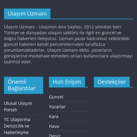
Ulaşım Uzmanı
Ulaşım Uzmanı - Ulaşımın Ana Sayfası. 2012 yılından beri
Türkiye ve dünyadan ulaşım sektörü ile ilgili en güncel ve
doğru haberleri iletiyoruz. Uzman yazar kadromuz sektördeki
güncel habeleri kendi pencerelerinden tarafsızca
yorumlamaktadırlar. Ulaşım Uzmanı ekibi, yazarların
görüşlerine müdahale etmeden onları kullanıcılara ulaştırmayı
taahhüt eder.
Önemli
Hızlı Erişim
Destekçiler
Bağlantılar
Güncel
Ulusal Ulaşım
Yazarlar
Portalı
Kara
TC Ulaştırma
Denizcilik ve
Hava
Haberleşme
Deniz