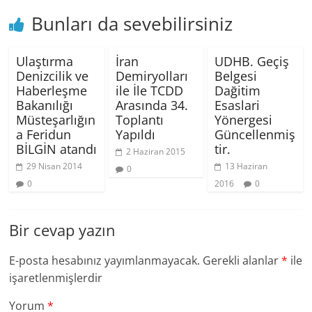
Bunları da sevebilirsiniz
Ulaştırma
İran
UDHB. Geçiş
Denizcilik ve
Demiryolları
Belgesi
Haberleşme
ile İle TCDD
Dağitim
Bakanılığı
Arasında 34.
Esaslari
Müsteşarlığın
Toplantı
Yönergesi
a Feridun
Yapıldı
Güncellenmiş
BİLGİN atandı
tir.
2 Haziran 2015
29 Nisan 2014
13 Haziran
0
0
2016
0
Bir cevap yazın
E-posta hesabınız yayımlanmayacak.
Gerekli alanlar
*
ile
işaretlenmişlerdir
Yorum
*