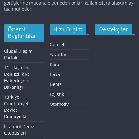
görüşlerine müdahale etmeden onları kullanıcılara ulaştırmayı
taahhüt eder.
Önemli
Hızlı Erişim
Destekçiler
Bağlantılar
Güncel
Ulusal Ulaşım
Yazarlar
Portalı
Kara
TC Ulaştırma
Denizcilik ve
Hava
Haberleşme
Deniz
Bakanlığı
Lojistik
Türkiye
Cumhuriyeti
Otomotiv
Devlet
Demiryolları
İstanbul Deniz
Otobüsleri