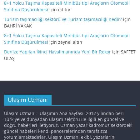
8+1 Yolcu Taşıma Kapasiteli Minibüs tipi Araçların Otomobil
Sınıfına Düşürülmesi
için
editor
Turizm taşımacılığı sektörü ve Turizm taşımacılığı nedir?
için
BAHRİ YAKAK
8+1 Yolcu Taşıma Kapasiteli Minibüs tipi Araçların Otomobil
Sınıfına Düşürülmesi
için
zeynel altın
Denize Yapılan İkinci Havalimanında Yeni Bir Rekor
için
SAFFET
ULAŞ
Ulaşım Uzmanı
Ulaşım Uzmanı - Ulaşımın Ana Sayfası. 2012 yılından beri
Türkiye ve dünyadan ulaşım sektörü ile ilgili en güncel ve
doğru haberleri iletiyoruz. Uzman yazar kadromuz sektördeki
güncel habeleri kendi pencerelerinden tarafsızca
yorumlamaktadırlar. Ulaşım Uzmanı ekibi, yazarların