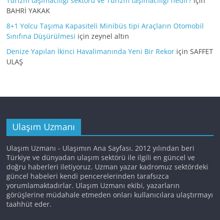
Turizm taşımacılığı sektörü ve Turizm taşımacılığı nedir?
için
BAHRİ YAKAK
8+1 Yolcu Taşıma Kapasiteli Minibüs tipi Araçların Otomobil
Sınıfına Düşürülmesi
için
zeynel altın
Denize Yapılan İkinci Havalimanında Yeni Bir Rekor
için
SAFFET
ULAŞ
Ulaşım Uzmanı
Ulaşım Uzmanı - Ulaşımın Ana Sayfası. 2012 yılından beri
Türkiye ve dünyadan ulaşım sektörü ile ilgili en güncel ve
doğru haberleri iletiyoruz. Uzman yazar kadromuz sektördeki
güncel habeleri kendi pencerelerinden tarafsızca
yorumlamaktadırlar. Ulaşım Uzmanı ekibi, yazarların
görüşlerine müdahale etmeden onları kullanıcılara ulaştırmayı
taahhüt eder.