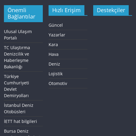
Önemli
Hızlı Erişim
Destekçiler
Bağlantılar
Güncel
Ulusal Ulaşım
Yazarlar
Portalı
Kara
TC Ulaştırma
Denizcilik ve
Hava
Haberleşme
Deniz
Bakanlığı
Lojistik
Türkiye
Cumhuriyeti
Otomotiv
Devlet
Demiryolları
İstanbul Deniz
Otobüsleri
İETT hat bilgileri
Bursa Deniz