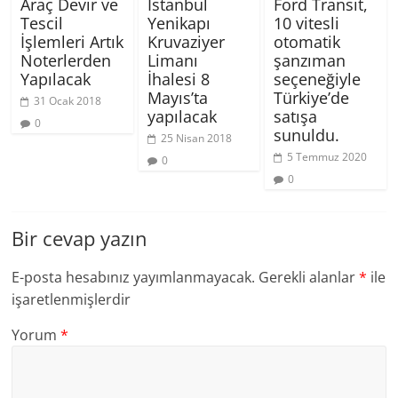
Araç Devir ve
İstanbul
Ford Transit,
Tescil
Yenikapı
10 vitesli
İşlemleri Artık
Kruvaziyer
otomatik
Noterlerden
Limanı
şanzıman
Yapılacak
İhalesi 8
seçeneğiyle
Mayıs’ta
Türkiye’de
31 Ocak 2018
yapılacak
satışa
0
sunuldu.
25 Nisan 2018
5 Temmuz 2020
0
0
Bir cevap yazın
E-posta hesabınız yayımlanmayacak.
Gerekli alanlar
*
ile
işaretlenmişlerdir
Yorum
*