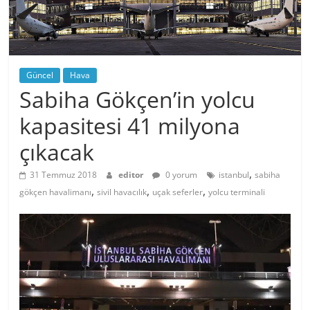
Güncel
Hava
Sabiha Gökçen’in yolcu
kapasitesi 41 milyona
çıkacak
,
31 Temmuz 2018
editor
0 yorum
istanbul
sabiha
,
,
,
gökçen havalimanı
sivil havacılık
uçak seferler
yolcu terminali