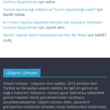
Sınıfına Düşürülmesi
için
editor
Turizm taşımacılığı sektörü ve Turizm taşımacılığı nedir?
için
BAHRİ YAKAK
8+1 Yolcu Taşıma Kapasiteli Minibüs tipi Araçların Otomobil
Sınıfına Düşürülmesi
için
zeynel altın
Denize Yapılan İkinci Havalimanında Yeni Bir Rekor
için
SAFFET
ULAŞ
Ulaşım Uzmanı
Ulaşım Uzmanı - Ulaşımın Ana Sayfası. 2012 yılından beri
Türkiye ve dünyadan ulaşım sektörü ile ilgili en güncel ve
doğru haberleri iletiyoruz. Uzman yazar kadromuz sektördeki
güncel habeleri kendi pencerelerinden tarafsızca
yorumlamaktadırlar. Ulaşım Uzmanı ekibi, yazarların
görüşlerine müdahale etmeden onları kullanıcılara ulaştırmayı