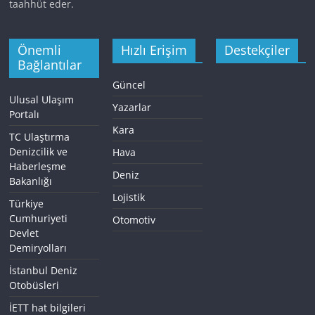
taahhüt eder.
Önemli
Hızlı Erişim
Destekçiler
Bağlantılar
Güncel
Ulusal Ulaşım
Yazarlar
Portalı
Kara
TC Ulaştırma
Denizcilik ve
Hava
Haberleşme
Deniz
Bakanlığı
Lojistik
Türkiye
Cumhuriyeti
Otomotiv
Devlet
Demiryolları
İstanbul Deniz
Otobüsleri
İETT hat bilgileri