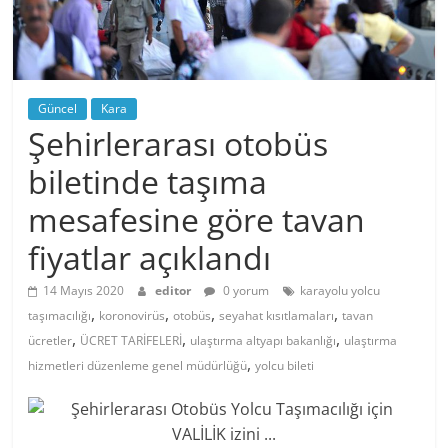
Güncel
Kara
Şehirlerarası otobüs
biletinde taşıma
mesafesine göre tavan
fiyatlar açıklandı
14 Mayıs 2020
editor
0 yorum
karayolu yolcu
,
,
,
,
taşımacılığı
koronovirüs
otobüs
seyahat kısıtlamaları
tavan
,
,
,
ücretler
ÜCRET TARİFELERİ
ulaştırma altyapı bakanlığı
ulaştırma
,
hizmetleri düzenleme genel müdürlüğü
yolcu bileti