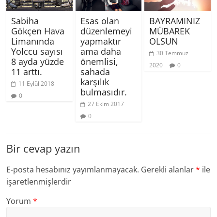
Sabiha
Esas olan
BAYRAMINIZ
Gökçen Hava
düzenlemeyi
MÜBAREK
Limanında
yapmaktır
OLSUN
Yolccu sayısı
ama daha
30 Temmuz
8 ayda yüzde
önemlisi,
2020
0
11 arttı.
sahada
karşılık
11 Eylül 2018
bulmasıdır.
0
27 Ekim 2017
0
Bir cevap yazın
E-posta hesabınız yayımlanmayacak.
Gerekli alanlar
*
ile
işaretlenmişlerdir
Yorum
*