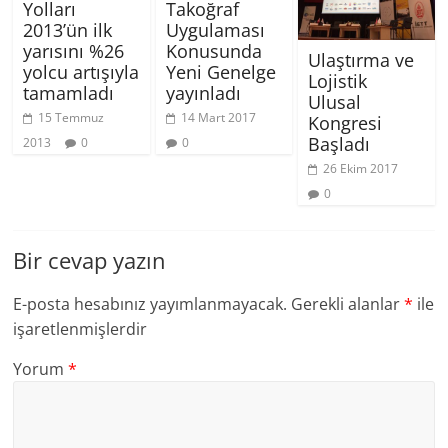
Yolları
Takoğraf
2013’ün ilk
Uygulaması
yarısını %26
Konusunda
Ulaştırma ve
yolcu artışıyla
Yeni Genelge
Lojistik
tamamladı
yayınladı
Ulusal
15 Temmuz
14 Mart 2017
Kongresi
Başladı
2013
0
0
26 Ekim 2017
0
Bir cevap yazın
E-posta hesabınız yayımlanmayacak.
Gerekli alanlar
*
ile
işaretlenmişlerdir
Yorum
*