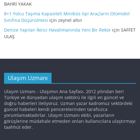
BAHRİ YAKAK
8+1 Yolcu Taşıma Kapasiteli Minibüs tipi Araçların Otomobil
Sınıfına Düşürülmesi
için
zeynel altın
Denize Yapılan İkinci Havalimanında Yeni Bir Rekor
için
SAFFET
ULAŞ
Ulaşım Uzmanı
Ulaşım Uzmanı - Ulaşımın Ana Sayfası. 2012 yılından beri
Türkiye ve dünyadan ulaşım sektörü ile ilgili en güncel ve
doğru haberleri iletiyoruz. Uzman yazar kadromuz sektördeki
güncel habeleri kendi pencerelerinden tarafsızca
yorumlamaktadırlar. Ulaşım Uzmanı ekibi, yazarların
görüşlerine müdahale etmeden onları kullanıcılara ulaştırmayı
taahhüt eder.