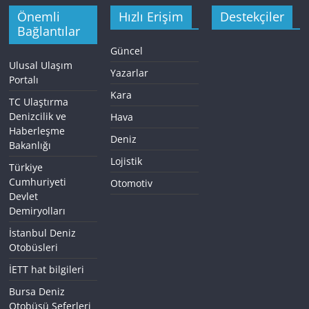
Önemli
Hızlı Erişim
Destekçiler
Bağlantılar
Güncel
Ulusal Ulaşım
Yazarlar
Portalı
Kara
TC Ulaştırma
Denizcilik ve
Hava
Haberleşme
Deniz
Bakanlığı
Lojistik
Türkiye
Cumhuriyeti
Otomotiv
Devlet
Demiryolları
İstanbul Deniz
Otobüsleri
İETT hat bilgileri
Bursa Deniz
Otobüsü Seferleri