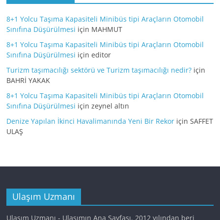
8+1 Yolcu Taşıma Kapasiteli Minibüs tipi Araçların Otomobil
Sınıfına Düşürülmesi
için
MAHMUT
8+1 Yolcu Taşıma Kapasiteli Minibüs tipi Araçların Otomobil
Sınıfına Düşürülmesi
için
editor
Turizm taşımacılığı sektörü ve Turizm taşımacılığı nedir?
için
BAHRİ YAKAK
8+1 Yolcu Taşıma Kapasiteli Minibüs tipi Araçların Otomobil
Sınıfına Düşürülmesi
için
zeynel altın
Denize Yapılan İkinci Havalimanında Yeni Bir Rekor
için
SAFFET
ULAŞ
Ulaşım Uzmanı
Ulaşım Uzmanı - Ulaşımın Ana Sayfası. 2012 yılından beri