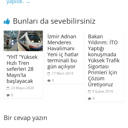
yapıldı.
→
Bunları da sevebilirsiniz
İzmir Adnan
Bakan
Menderes
Yıldırım: İTO
Havalimanı
Yaptığı
Yeni iç hatlar
konuşmada
“YHT “Yüksek
terminali bu
Yüksek Trafik
Hızlı Tren
gün açılıyor
Sigortası
seferleri 28
Primleri İçin
17 Mart 2014
Mayıs’ta
Çözüm
başlayacak
0
Üretiyoruz
23 Mayıs 2020
9 Şubat 2016
0
0
Bir cevap yazın