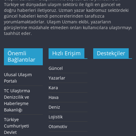
Türkiye ve dünyadan ulaşım sektörü ile ilgili en güncel ve
doğru haberleri iletiyoruz. Uzman yazar kadromuz sektördeki
güncel habeleri kendi pencerelerinden tarafsızca
yorumlamaktadırlar. Ulaşım Uzmanı ekibi, yazarların
görüşlerine müdahale etmeden onları kullanıcılara ulaştırmayı
taahhüt eder.
Önemli
Hızlı Erişim
Destekçiler
Bağlantılar
Güncel
Ulusal Ulaşım
Yazarlar
Portalı
Kara
TC Ulaştırma
Denizcilik ve
Hava
Haberleşme
Deniz
Bakanlığı
Lojistik
Türkiye
Cumhuriyeti
Otomotiv
Devlet