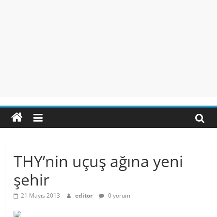
THY’nin uçuş ağına yeni
şehir
21 Mayıs 2013
editor
0 yorum