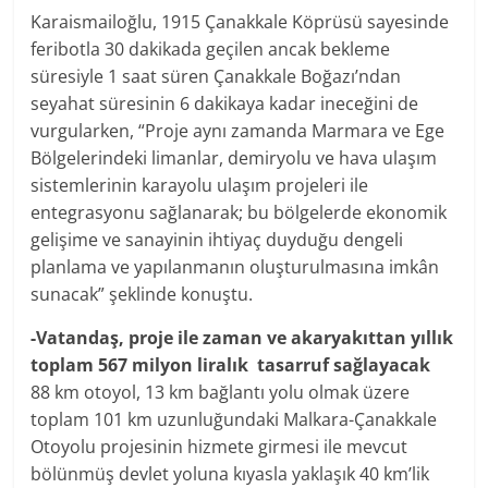
Karaismailoğlu, 1915 Çanakkale Köprüsü sayesinde
feribotla 30 dakikada geçilen ancak bekleme
süresiyle 1 saat süren Çanakkale Boğazı’ndan
seyahat süresinin 6 dakikaya kadar ineceğini de
vurgularken, “Proje aynı zamanda Marmara ve Ege
Bölgelerindeki limanlar, demiryolu ve hava ulaşım
sistemlerinin karayolu ulaşım projeleri ile
entegrasyonu sağlanarak; bu bölgelerde ekonomik
gelişime ve sanayinin ihtiyaç duyduğu dengeli
planlama ve yapılanmanın oluşturulmasına imkân
sunacak” şeklinde konuştu.
-Vatandaş, proje ile zaman ve akaryakıttan yıllık
toplam 567 milyon liralık tasarruf sağlayacak
88 km otoyol, 13 km bağlantı yolu olmak üzere
toplam 101 km uzunluğundaki Malkara-Çanakkale
Otoyolu projesinin hizmete girmesi ile mevcut
bölünmüş devlet yoluna kıyasla yaklaşık 40 km’lik