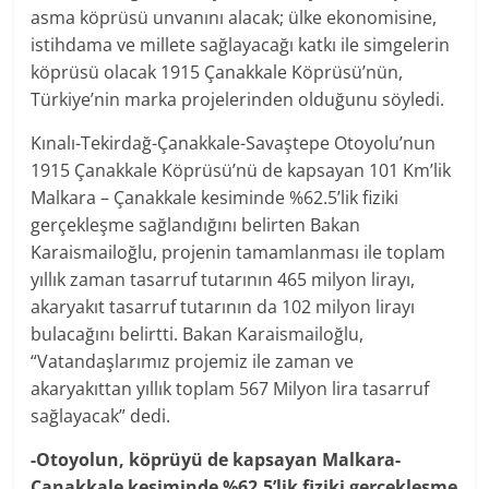
asma köprüsü unvanını alacak; ülke ekonomisine,
istihdama ve millete sağlayacağı katkı ile simgelerin
köprüsü olacak 1915 Çanakkale Köprüsü’nün,
Türkiye’nin marka projelerinden olduğunu söyledi.
Kınalı-Tekirdağ-Çanakkale-Savaştepe Otoyolu’nun
1915 Çanakkale Köprüsü’nü de kapsayan 101 Km’lik
Malkara – Çanakkale kesiminde %62.5’lik fiziki
gerçekleşme sağlandığını belirten Bakan
Karaismailoğlu, projenin tamamlanması ile toplam
yıllık zaman tasarruf tutarının 465 milyon lirayı,
akaryakıt tasarruf tutarının da 102 milyon lirayı
bulacağını belirtti. Bakan Karaismailoğlu,
“Vatandaşlarımız projemiz ile zaman ve
akaryakıttan yıllık toplam 567 Milyon lira tasarruf
sağlayacak” dedi.
-Otoyolun, köprüyü de kapsayan Malkara-
Çanakkale kesiminde %62.5’lik fiziki gerçekleşme