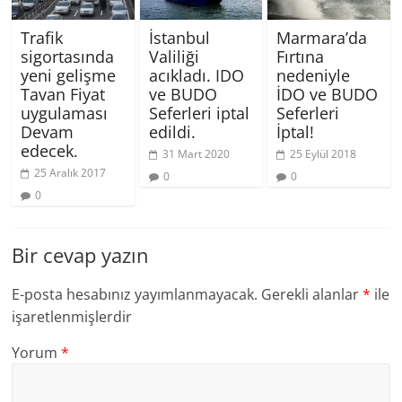
Trafik
İstanbul
Marmara’da
sigortasında
Valiliği
Fırtına
yeni gelişme
acıkladı. IDO
nedeniyle
Tavan Fiyat
ve BUDO
İDO ve BUDO
uygulaması
Seferleri iptal
Seferleri
Devam
edildi.
İptal!
edecek.
31 Mart 2020
25 Eylül 2018
25 Aralık 2017
0
0
0
Bir cevap yazın
E-posta hesabınız yayımlanmayacak.
Gerekli alanlar
*
ile
işaretlenmişlerdir
Yorum
*