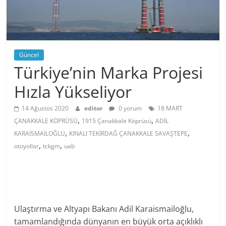
Güncel
Türkiye’nin Marka Projesi
Hızla Yükseliyor
14 Ağustos 2020
editor
0 yorum
18 MART
,
,
ÇANAKKALE KÖPRÜSÜ
1915 Çanakkale Köprüsü
ADİL
,
,
KARAİSMAİLOĞLU
KINALI TEKİRDAĞ ÇANAKKALE SAVAŞTEPE
,
,
otoyollar
tckgm
uab
Ulaştırma ve Altyapı Bakanı Adil Karaismailoğlu,
tamamlandığında dünyanın en büyük orta açıklıklı