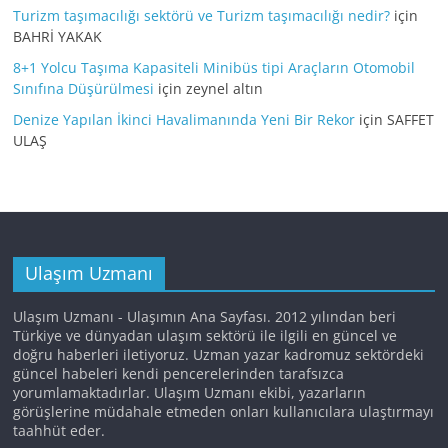
Turizm taşımacılığı sektörü ve Turizm taşımacılığı nedir?
için
BAHRİ YAKAK
8+1 Yolcu Taşıma Kapasiteli Minibüs tipi Araçların Otomobil
Sınıfına Düşürülmesi
için
zeynel altın
Denize Yapılan İkinci Havalimanında Yeni Bir Rekor
için
SAFFET
ULAŞ
Ulaşım Uzmanı
Ulaşım Uzmanı - Ulaşımın Ana Sayfası. 2012 yılından beri
Türkiye ve dünyadan ulaşım sektörü ile ilgili en güncel ve
doğru haberleri iletiyoruz. Uzman yazar kadromuz sektördeki
güncel habeleri kendi pencerelerinden tarafsızca
yorumlamaktadırlar. Ulaşım Uzmanı ekibi, yazarların
görüşlerine müdahale etmeden onları kullanıcılara ulaştırmayı
taahhüt eder.