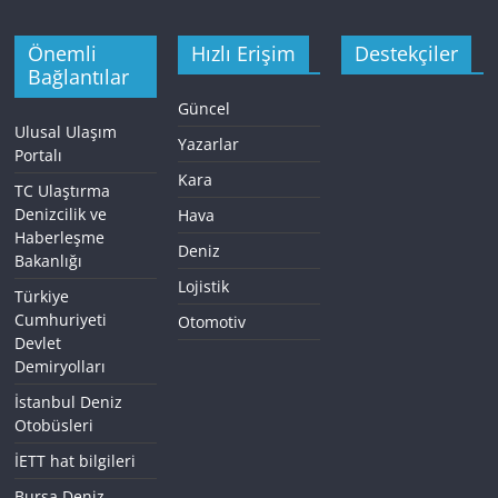
Önemli
Hızlı Erişim
Destekçiler
Bağlantılar
Güncel
Ulusal Ulaşım
Yazarlar
Portalı
Kara
TC Ulaştırma
Denizcilik ve
Hava
Haberleşme
Deniz
Bakanlığı
Lojistik
Türkiye
Cumhuriyeti
Otomotiv
Devlet
Demiryolları
İstanbul Deniz
Otobüsleri
İETT hat bilgileri
Bursa Deniz