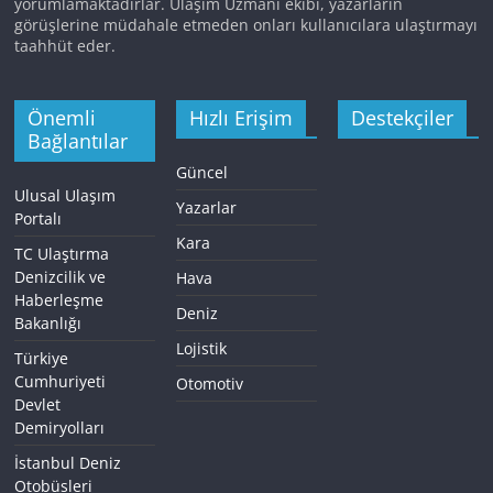
yorumlamaktadırlar. Ulaşım Uzmanı ekibi, yazarların
görüşlerine müdahale etmeden onları kullanıcılara ulaştırmayı
taahhüt eder.
Önemli
Hızlı Erişim
Destekçiler
Bağlantılar
Güncel
Ulusal Ulaşım
Yazarlar
Portalı
Kara
TC Ulaştırma
Denizcilik ve
Hava
Haberleşme
Deniz
Bakanlığı
Lojistik
Türkiye
Cumhuriyeti
Otomotiv
Devlet
Demiryolları
İstanbul Deniz
Otobüsleri