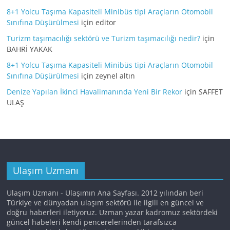
8+1 Yolcu Taşıma Kapasiteli Minibüs tipi Araçların Otomobil
Sınıfına Düşürülmesi
için
editor
Turizm taşımacılığı sektörü ve Turizm taşımacılığı nedir?
için
BAHRİ YAKAK
8+1 Yolcu Taşıma Kapasiteli Minibüs tipi Araçların Otomobil
Sınıfına Düşürülmesi
için
zeynel altın
Denize Yapılan İkinci Havalimanında Yeni Bir Rekor
için
SAFFET
ULAŞ
Ulaşım Uzmanı
Ulaşım Uzmanı - Ulaşımın Ana Sayfası. 2012 yılından beri
Türkiye ve dünyadan ulaşım sektörü ile ilgili en güncel ve
doğru haberleri iletiyoruz. Uzman yazar kadromuz sektördeki
güncel habeleri kendi pencerelerinden tarafsızca