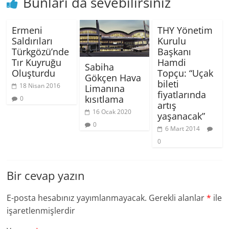
Bunları da sevebilirsiniz
Ermeni
THY Yönetim
Saldırıları
Kurulu
Türkgözü’nde
Başkanı
Tır Kuyruğu
Hamdi
Sabiha
Oluşturdu
Topçu: “Uçak
Gökçen Hava
bileti
18 Nisan 2016
Limanına
fiyatlarında
kısıtlama
0
artış
16 Ocak 2020
yaşanacak”
0
6 Mart 2014
0
Bir cevap yazın
E-posta hesabınız yayımlanmayacak.
Gerekli alanlar
*
ile
işaretlenmişlerdir