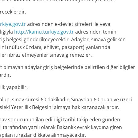
receklerdir.
rkiye.gov.tr
adresinden e-devlet şifreleri ile veya
lığıyla
http://kamu.turkiye.gov.tr
adresinden temin
iriş belgesi gönderilmeyecektir. Adaylar, sınava gelirken
erini (nüfus cüzdanı, ehliyet, pasaport) yanlarında
eri ibraz etmeyenler sınava giremezler.
t olmayan adaylar giriş belgelerinde belirtilen diğer bilgiler
ardır.
lik yapabilir.
k olup, sınav süresi 60 dakikadır. Sınavdan 60 puan ve üzeri
sleki Yeterlilik Belgesini almaya hak kazanacaklardır.
Sınav sonucunun ilan edildiği tarihi takip eden günden
i tarafından yazılı olarak Bakanlık evrak kaydına giren
yapılan itirazlar dikkate alınmayacaktır.