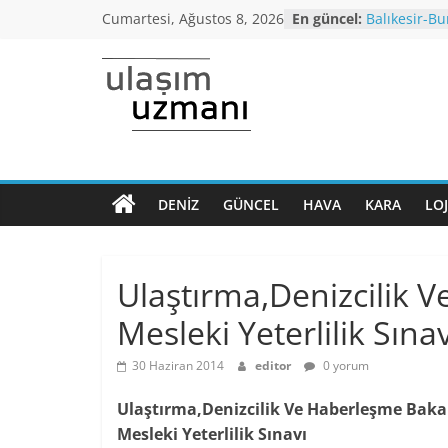
Skip
Cumartesi, Ağustos 8, 2026
En güncel:
Balıkesir-Bu
to
yağışı neden
Araç kuyruğ
content
Bursa’dan İ
Ulaşım
otobüs seferi
İstanbul’da
araçlarında 
Uzmanı
altı,seyahat 
Koronavirüs
Dönem Norm
DENIZ
GÜNCEL
HAVA
KARA
LOJ
Ulaşımın
kriterleri aç
ana
Yüksek Hızlı
normalleşme
sayfası
Ulaştırma,Denizcilik 
Mesleki Yeterlilik Sın
30 Haziran 2014
editor
0 yorum
Ulaştırma,Denizcilik Ve Haberleşme Baka
Mesleki Yeterlilik Sınavı