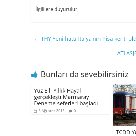
İlgililere duyurulur.
←
THY Yeni hattı İtalya’nın Pisa kenti ol
ATLASJE
Bunları da sevebilirsiniz
Yüz Elli Yıllık Hayal
gerçekleşti Marmaray
Deneme seferleri başladı
5 Ağustos 2013
0
TCDD Yo