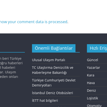
how your comment data is processed
.
Önemli Bağlantılar
Hızlı Eri
n beri Türkiye
Ulusal Ulaşım Portalı
Güncel
doğru haberleri
l habeleri
TC Ulaştırma Denizcilik ve
Yazarlar
ar. Ulaşım
Haberleşme Bakanlığı
Kara
eden onları
Türkiye Cumhuriyeti Devlet
Hava
Demiryolları
Deniz
İstanbul Deniz Otobüsleri
Lojistik
İETT hat bilgileri
Otomotiv