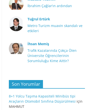
İbrahim Çağlar’ın ardından
Tuğrul Ertürk
Metro Turizm muavin skandalı ve
etkileri
İhsan Memiş
Trafik Kazalarında Çokça Ölen
Üniversite Öğrencilerinin
Sorumluluğu Kime Aittir?
Son Yorumlar
8+1 Yolcu Taşıma Kapasiteli Minibüs tipi
Araçların Otomobil Sınıfına Düşürülmesi
için
MAHMUT