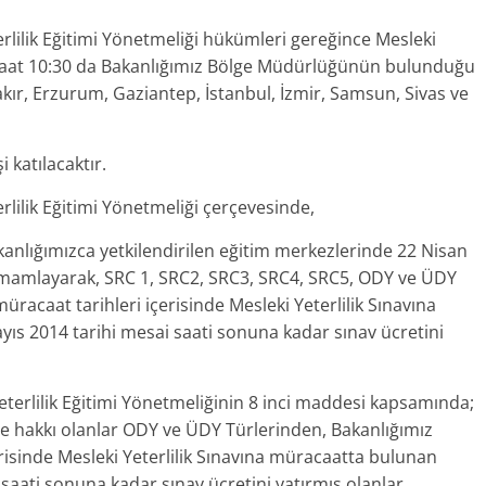
erlilik Eğitimi Yönetmeliği hükümleri gereğince Mesleki
 saat 10:30 da Bakanlığımız Bölge Müdürlüğünün bulunduğu
kır, Erzurum, Gaziantep, İstanbul, İzmir, Samsun, Sivas ve
 katılacaktır.
erlilik Eğitimi Yönetmeliği çerçevesinde,
akanlığımızca yetkilendirilen eğitim merkezlerinde 22 Nisan
tamamlayarak, SRC 1, SRC2, SRC3, SRC4, SRC5, ODY ve ÜDY
racaat tarihleri içerisinde Mesleki Yeterlilik Sınavına
ıs 2014 tarihi mesai saati sonuna kadar sınav ücretini
Yeterlilik Eğitimi Yönetmeliğinin 8 inci maddesi kapsamında;
 hakkı olanlar ODY ve ÜDY Türlerinden, Bakanlığımız
risinde Mesleki Yeterlilik Sınavına müracaatta bulunan
 saati sonuna kadar sınav ücretini yatırmış olanlar,