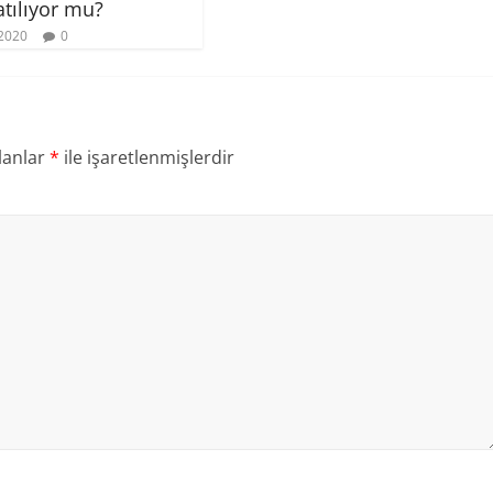
tılıyor mu?
2020
0
lanlar
*
ile işaretlenmişlerdir