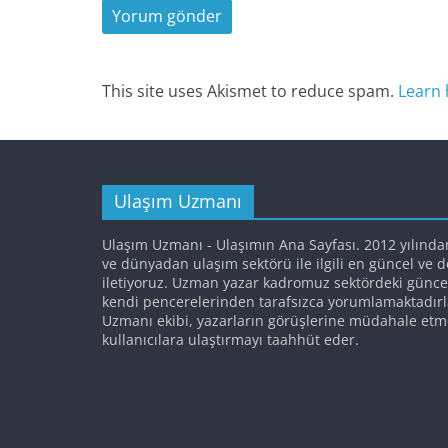
This site uses Akismet to reduce spam.
Learn 
Ulaşım Uzmanı
Ulaşım Uzmanı - Ulaşımın Ana Sayfası. 2012 yılında
ve dünyadan ulaşım sektörü ile ilgili en güncel ve 
iletiyoruz. Uzman yazar kadromuz sektördeki günce
kendi pencerelerinden tarafsızca yorumlamaktadırl
Uzmanı ekibi, yazarların görüşlerine müdahale etm
kullanıcılara ulaştırmayı taahhüt eder.