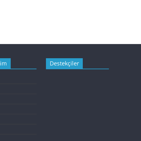
şim
Destekçiler