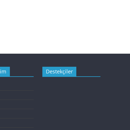
şim
Destekçiler