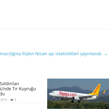
cılığına İlişkin Nisan ayı istatistikleri yayınlandı.
→
aldırıları
ü’nde Tır Kuyruğu
rdu
 2016
0