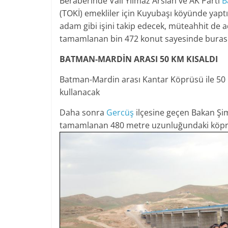
Beraberinde Vali Yılmaz Arslan ve AK Parti
B
(TOKİ) emekliler için Kuyubaşı köyünde yapt
adam gibi işini takip edecek, müteahhit de 
tamamlanan bin 472 konut sayesinde burası 
BATMAN-MARDİN ARASI 50 KM KISALDI
Batman-Mardin arası Kantar Köprüsü ile 50 km
kullanacak
Daha sonra
Gercüş
ilçesine geçen Bakan Şi
tamamlanan 480 metre uzunluğundaki köprü