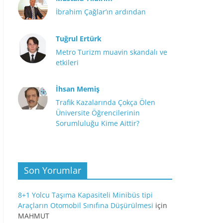
İbrahim Çağlar’ın ardından
Tuğrul Ertürk
Metro Turizm muavin skandalı ve
etkileri
İhsan Memiş
Trafik Kazalarında Çokça Ölen
Üniversite Öğrencilerinin
Sorumluluğu Kime Aittir?
Son Yorumlar
8+1 Yolcu Taşıma Kapasiteli Minibüs tipi
Araçların Otomobil Sınıfına Düşürülmesi
için
MAHMUT