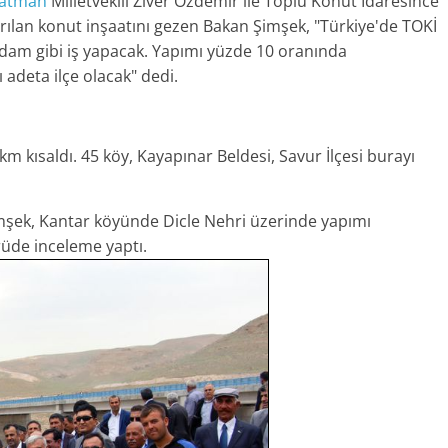
atman
Milletvekili Ziver Özdemir ile Toplu Konut İdaresince
ırılan konut inşaatını gezen Bakan Şimşek, "Türkiye'de TOKİ
adam gibi iş yapacak. Yapımı yüzde 10 oranında
adeta ilçe olacak" dedi.
 kısaldı. 45 köy, Kayapınar Beldesi, Savur İlçesi burayı
mşek, Kantar köyünde Dicle Nehri üzerinde yapımı
de inceleme yaptı.