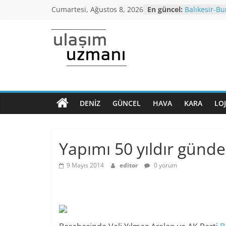
Skip
Cumartesi, Ağustos 8, 2026
En güncel:
Balıkesir-Bu
to
yağışı neden
Araç kuyruğ
content
Bursa’dan İ
Ulaşım
otobüs seferi
İstanbul’da
araçlarında 
Uzmanı
altı,seyahat 
Koronavirüs
Dönem Norm
DENIZ
GÜNCEL
HAVA
KARA
LOJ
Ulaşımın
kriterleri aç
ana
Yüksek Hızlı
normalleşme
sayfası
Yapımı 50 yıldır günd
9 Mayıs 2014
editor
0 yorum