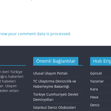
how your comment data is processed
.
Önemli Bağlantılar
Hızlı Eri
n beri Türkiye
Ulusal Ulaşım Portalı
Güncel
doğru haberleri
l habeleri
TC Ulaştırma Denizcilik ve
Yazarlar
ar. Ulaşım
Haberleşme Bakanlığı
Kara
eden onları
Türkiye Cumhuriyeti Devlet
Hava
Demiryolları
Deniz
İstanbul Deniz Otobüsleri