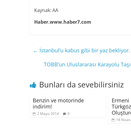
Kaynak: AA
Haber.www.haber7.com
←
İstanbul’u kabus gibi bir yaz bekliyor.
TOBB’un Uluslararası Karayolu Taşıma
Bunları da sevebilirsiniz
Benzin ve motorinde
Ermeni S
indirim!
Türkgöz
Oluştu
2 Mayıs 2014
0
18 Nisan