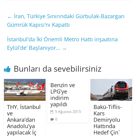
←
İran, Türkiye Sınırındaki Gürbulak-Bazargan
Gümrük Kapısı’nı Kapattı
İstanbul’da İki Önemli Metro Hattı inşaatına
Eylül’de’ Başlanıyor…
→
Bunları da sevebilirsiniz
Benzin ve
LPG’ye
indirim
yapıldı
THY. İstanbul
Bakü-Tiflis-
5 Ağustos 2015
ve
Kars
Ankara’dan
Demiryolu
0
Anadolu’ya
Hattında
yapılacak İç
Hedef Çin`