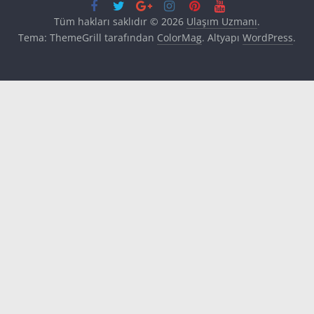
Tüm hakları saklıdır © 2026
Ulaşım Uzmanı
.
Tema: ThemeGrill tarafından
ColorMag
. Altyapı
WordPress
.