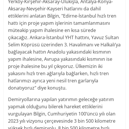
Yerköy-Kırşehir-Aksaray-Ulukışla, Antalya-Konya-
Aksaray-Nevşehir-Kayseri hatlarını da dahil
ettiklerini anlatan Bilgin, "Edirne-İstanbul hızlı tren
hattı için proje yapım işlerinin tamamlanmasını
müteakip yapım ihalesine en kısa sürede
çıkacağız. Ankara-İstanbul YHT hattını, Yavuz Sultan
Selim Köprüsü üzerinden 3. Havalimanı ve Halkalı’ya
bağlayacak hattın Anadolu yakasındaki kısmının
yapım ihalesine, Avrupa yakasındaki kısmının ise
proje ihalesine bu yıl çıkıyoruz. Ülkemizin iki
yakasını hızlı tren ağlarıyla bağlarken, hızlı tren
hatlarımızı ayrıca yeni nesil tren garlarıyla
donatıyoruz" diye konuştu.
Demiryollarına yapılan yatırımın geleceğe yatırım
yapmak olduğunu bilerek hareket ettiklerini
vurgulayan Bilgin, Cumhuriyetin 100’üncü yılı olan
2023 yılı vizyonu çerçevesinde 3 bin 500 kilometre
yüksek hızlı demiryolu, 8 bin 500 kilometre hızlı