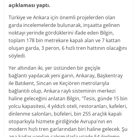
açıklaması yaptı.
Türkiye ve Ankara için önemli projelerden olan
garda incelemelerde bulunarak, inşaatta gelinen
noktayı yerinde gördüklerini ifade eden Bilgin,
toplam 178 bin metrekare kapalı alan ve 7 kattan
oluşan garda, 3 peron, 6 hızlı tren hattının olacağını
söyledi.
Yer altından iki, yer üstünden bir geçişle
bağlantı yapılacak yeni garın, Ankaray, Başkentray
ile Batıkent, Sincan ve Keçiören metrolarıyla
bağlantılı olup, Ankara raylı sisteminin merkezi
haline geleceğini anlatan Bilgin, "Tesis, günde 15 bin
yolcu kapasitesi, 4 yıldızlı oteli, restoranları, kafeleri,
dinlenme salonları, büfeleri, bin 255 araçlık kapalı
otoparkıyla hizmete girdiğinde Avrupa'nın en
modern hızlı tren garlarından biri haline gelecek. Şu
ana kadar yapılan çalışmalarla yüzde 54 ilerleme