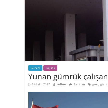
Güncel
Lojistik
Yunan gümrük çalışanl
,
17 Ekim 2017
editor
1 yorum
grev
gümr