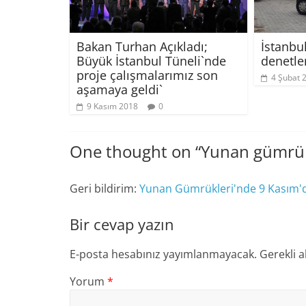
Bakan Turhan Açıkladı;
İstanbul
Büyük İstanbul Tüneli`nde
denetle
proje çalışmalarımız son
4 Şubat 
aşamaya geldi`
9 Kasım 2018
0
One thought on “
Yunan gümrük 
Geri bildirim:
Yunan Gümrükleri'nde 9 Kasım'd
Bir cevap yazın
E-posta hesabınız yayımlanmayacak.
Gerekli a
Yorum
*