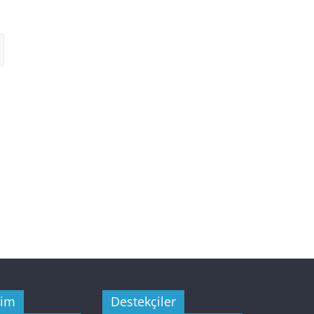
şim
Destekçiler