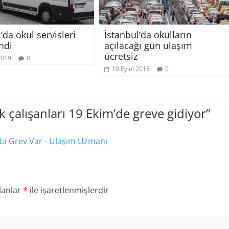
’da okul servisleri
İstanbul’da okulların
ndi
açılacağı gün ulaşım
ücretsiz
2019
0
10 Eylül 2018
0
çalışanları 19 Ekim’de greve gidiyor
”
a Grev Var - Ulaşım Uzmanı
lanlar
*
ile işaretlenmişlerdir