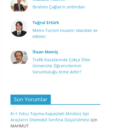
İbrahim Çağlar’ın ardından
Tuğrul Ertürk
Metro Turizm muavin skandalı ve
etkileri
İhsan Memiş
Trafik Kazalarında Çokça Ölen
Üniversite Öğrencilerinin
Sorumluluğu Kime Aittir?
Son Yorumlar
8+1 Yolcu Taşıma Kapasiteli Minibüs tipi
Araçların Otomobil Sınıfına Düşürülmesi
için
MAHMUT