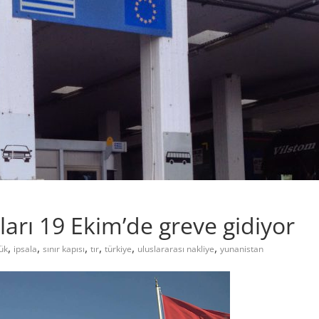
arı 19 Ekim’de greve gidiyor
,
,
,
,
,
,
ük
ipsala
sınır kapısı
tır
türkiye
uluslararası nakliye
yunanistan