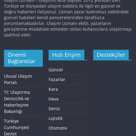
Ulaşım Uzmanı - Ulaşımın Ana Sayfası. 2012 yılından beri
Türkiye ve dünyadan ulaşım sektörü ile ilgili en güncel ve
doğru haberleri iletiyoruz. Uzman yazar kadromuz sektördeki
güncel habeleri kendi pencerelerinden tarafsızca
yorumlamaktadırlar. Ulaşım Uzmanı ekibi, yazarların
görüşlerine müdahale etmeden onları kullanıcılara ulaştırmayı
taahhüt eder.
Önemli
Hızlı Erişim
Destekçiler
Bağlantılar
Güncel
Ulusal Ulaşım
Yazarlar
Portalı
Kara
TC Ulaştırma
Denizcilik ve
Hava
Haberleşme
Deniz
Bakanlığı
Lojistik
Türkiye
Cumhuriyeti
Otomotiv
Devlet