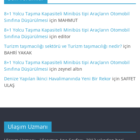
8+1 Yolcu Taşıma Kapasiteli Minibüs tipi Araçların Otomobil
Sınıfına Düşürülmesi
için
MAHMUT
8+1 Yolcu Taşıma Kapasiteli Minibüs tipi Araçların Otomobil
Sınıfına Düşürülmesi
için
editor
Turizm taşımacılığı sektörü ve Turizm taşımacılığı nedir?
için
BAHRİ YAKAK
8+1 Yolcu Taşıma Kapasiteli Minibüs tipi Araçların Otomobil
Sınıfına Düşürülmesi
için
zeynel altın
Denize Yapılan İkinci Havalimanında Yeni Bir Rekor
için
SAFFET
ULAŞ
Ulaşım Uzmanı