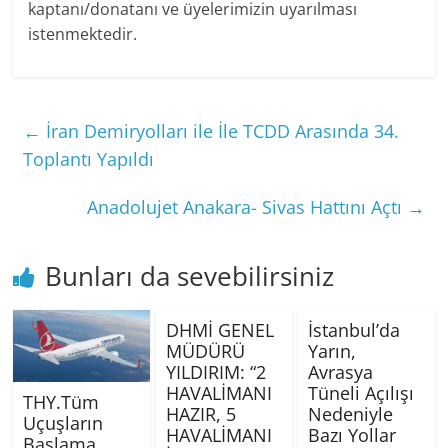
kaptanı/donatanı ve üyelerimizin uyarılması
istenmektedir.
←
İran Demiryolları ile İle TCDD Arasında 34.
Toplantı Yapıldı
Anadolujet Anakara- Sivas Hattını Açtı
→
Bunları da sevebilirsiniz
DHMİ GENEL
İstanbul’da
MÜDÜRÜ
Yarın,
YILDIRIM: “2
Avrasya
HAVALİMANI
Tüneli Açılışı
THY.Tüm
HAZIR, 5
Nedeniyle
Uçuşların
HAVALİMANI
Bazı Yollar
Başlama