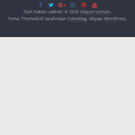
Tüm hakları saklıdır © 2026
Ulaşım Uzmanı
.
Tema: ThemeGrill tarafından
ColorMag
. Altyapı
WordPress
.