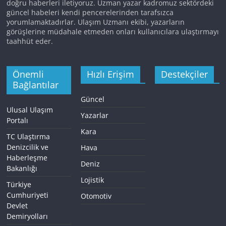
doğru haberleri iletiyoruz. Uzman yazar kadromuz sektördeki
güncel habeleri kendi pencerelerinden tarafsızca
yorumlamaktadırlar. Ulaşım Uzmanı ekibi, yazarların
görüşlerine müdahale etmeden onları kullanıcılara ulaştırmayı
taahhüt eder.
Önemli
Hızlı Erişim
Destekçiler
Bağlantılar
Güncel
Ulusal Ulaşım
Yazarlar
Portalı
Kara
TC Ulaştırma
Denizcilik ve
Hava
Haberleşme
Deniz
Bakanlığı
Lojistik
Türkiye
Cumhuriyeti
Otomotiv
Devlet
Demiryolları