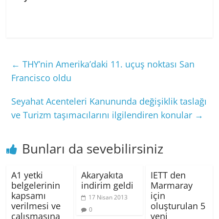
←
THY’nin Amerika’daki 11. uçuş noktası San
Francisco oldu
Seyahat Acenteleri Kanununda değişiklik taslağı
ve Turizm taşımacılarını ilgilendiren konular
→
Bunları da sevebilirsiniz
A1 yetki
Akaryakıta
IETT den
belgelerinin
indirim geldi
Marmaray
kapsamı
için
17 Nisan 2013
verilmesi ve
oluşturulan 5
0
çalışmasına
yeni