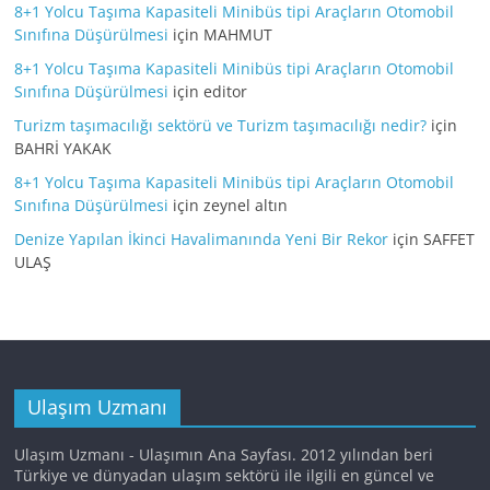
8+1 Yolcu Taşıma Kapasiteli Minibüs tipi Araçların Otomobil
Sınıfına Düşürülmesi
için
MAHMUT
8+1 Yolcu Taşıma Kapasiteli Minibüs tipi Araçların Otomobil
Sınıfına Düşürülmesi
için
editor
Turizm taşımacılığı sektörü ve Turizm taşımacılığı nedir?
için
BAHRİ YAKAK
8+1 Yolcu Taşıma Kapasiteli Minibüs tipi Araçların Otomobil
Sınıfına Düşürülmesi
için
zeynel altın
Denize Yapılan İkinci Havalimanında Yeni Bir Rekor
için
SAFFET
ULAŞ
Ulaşım Uzmanı
Ulaşım Uzmanı - Ulaşımın Ana Sayfası. 2012 yılından beri
Türkiye ve dünyadan ulaşım sektörü ile ilgili en güncel ve