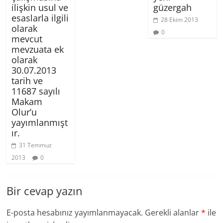
ilişkin usul ve
güzergah
esaslarla ilgili
28 Ekim 2013
olarak
0
mevcut
mevzuata ek
olarak
30.07.2013
tarih ve
11687 sayılı
Makam
Olur’u
yayımlanmışt
ır.
31 Temmuz
2013
0
Bir cevap yazın
E-posta hesabınız yayımlanmayacak.
Gerekli alanlar
*
ile