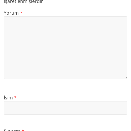
işaretlenmişlerdir
Yorum
*
İsim
*