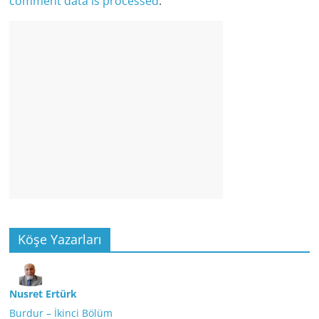
comment data is processed
.
Köşe Yazarları
Nusret Ertürk
Burdur – İkinci Bölüm