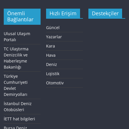
Önemli
Hızlı Erişim
Destekçiler
Bağlantılar
Güncel
Ulusal Ulaşım
Yazarlar
Portalı
Kara
TC Ulaştırma
Denizcilik ve
Hava
Haberleşme
Deniz
Bakanlığı
Lojistik
Türkiye
Cumhuriyeti
Otomotiv
Devlet
Demiryolları
İstanbul Deniz
Otobüsleri
İETT hat bilgileri
Bursa Deniz