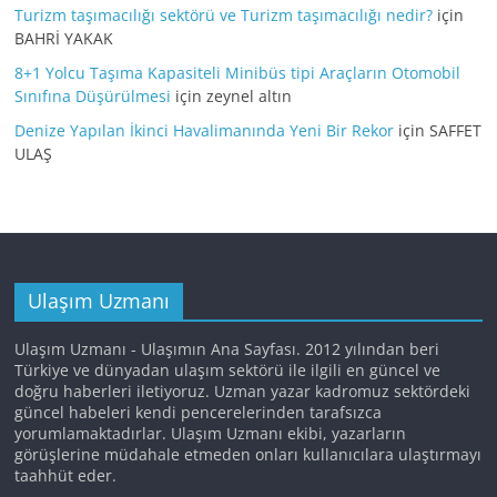
Turizm taşımacılığı sektörü ve Turizm taşımacılığı nedir?
için
BAHRİ YAKAK
8+1 Yolcu Taşıma Kapasiteli Minibüs tipi Araçların Otomobil
Sınıfına Düşürülmesi
için
zeynel altın
Denize Yapılan İkinci Havalimanında Yeni Bir Rekor
için
SAFFET
ULAŞ
Ulaşım Uzmanı
Ulaşım Uzmanı - Ulaşımın Ana Sayfası. 2012 yılından beri
Türkiye ve dünyadan ulaşım sektörü ile ilgili en güncel ve
doğru haberleri iletiyoruz. Uzman yazar kadromuz sektördeki
güncel habeleri kendi pencerelerinden tarafsızca
yorumlamaktadırlar. Ulaşım Uzmanı ekibi, yazarların
görüşlerine müdahale etmeden onları kullanıcılara ulaştırmayı
taahhüt eder.