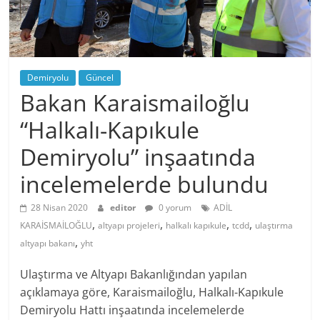
Demiryolu
Güncel
Bakan Karaismailoğlu
“Halkalı-Kapıkule
Demiryolu” inşaatında
incelemelerde bulundu
28 Nisan 2020
editor
0 yorum
ADİL
,
,
,
,
KARAİSMAİLOĞLU
altyapı projeleri
halkalı kapıkule
tcdd
ulaştırma
,
altyapı bakanı
yht
Ulaştırma ve Altyapı Bakanlığından yapılan
açıklamaya göre, Karaismailoğlu, Halkalı-Kapıkule
Demiryolu Hattı inşaatında incelemelerde