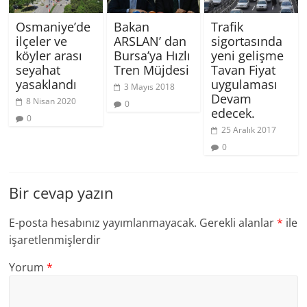
Osmaniye’de
Bakan
Trafik
ilçeler ve
ARSLAN’ dan
sigortasında
köyler arası
Bursa’ya Hızlı
yeni gelişme
seyahat
Tren Müjdesi
Tavan Fiyat
yasaklandı
uygulaması
3 Mayıs 2018
Devam
8 Nisan 2020
0
edecek.
0
25 Aralık 2017
0
Bir cevap yazın
E-posta hesabınız yayımlanmayacak.
Gerekli alanlar
*
ile
işaretlenmişlerdir
Yorum
*