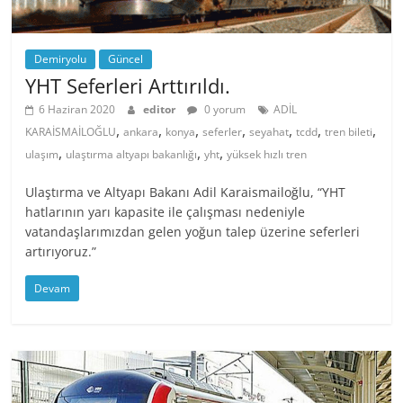
Demiryolu
Güncel
YHT Seferleri Arttırıldı.
6 Haziran 2020
editor
0 yorum
ADİL
,
,
,
,
,
,
,
KARAİSMAİLOĞLU
ankara
konya
seferler
seyahat
tcdd
tren bileti
,
,
,
ulaşım
ulaştırma altyapı bakanlığı
yht
yüksek hızlı tren
Ulaştırma ve Altyapı Bakanı Adil Karaismailoğlu, “YHT
hatlarının yarı kapasite ile çalışması nedeniyle
vatandaşlarımızdan gelen yoğun talep üzerine seferleri
artırıyoruz.”
Devam