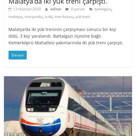
Malatya’da iki yük treni çarpıştı.
,
13 Haziran 2020
editor
0 yorum
battalgazi
,
,
,
,
malatya
marşandiz
tcdd
tren kazası
yük treni
Malatya’da iki yük treninin çarpışması sonucu bir kişi
öldü, 3 kişi yaralandı. Battalgazi ilçesine bağlı
Kemerköprü Mahallesi yakınlarında iki yük treni çarpıştı.
Devam