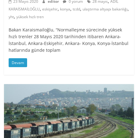
,
23 Mayıs 2020
editor
0 yorum
28 mayıs
ADİL
,
,
,
,
,
KARAİSMAİLOĞLU
eskişehir
konya
tcdd
ulaştırma altyapı bakanlığı
,
yht
yüksek hızlı tren
Bakan Karaismailoğlu, “Normalleşme sürecinde yüksek
hızlı trenler 28 Mayıs 2020 tarihinden itibaren Ankara-
İstanbul, Ankara-Eskişehir, Ankara- Konya, Konya-İstanbul
hatlarında günde toplam
Devam