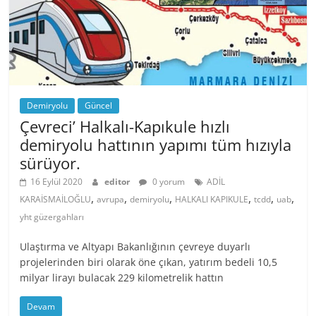
Demiryolu
Güncel
Çevreci’ Halkalı-Kapıkule hızlı
demiryolu hattının yapımı tüm hızıyla
sürüyor.
16 Eylül 2020
editor
0 yorum
ADİL
,
,
,
,
,
,
KARAİSMAİLOĞLU
avrupa
demiryolu
HALKALI KAPIKULE
tcdd
uab
yht güzergahları
Ulaştırma ve Altyapı Bakanlığının çevreye duyarlı
projelerinden biri olarak öne çıkan, yatırım bedeli 10,5
milyar lirayı bulacak 229 kilometrelik hattın
Devam