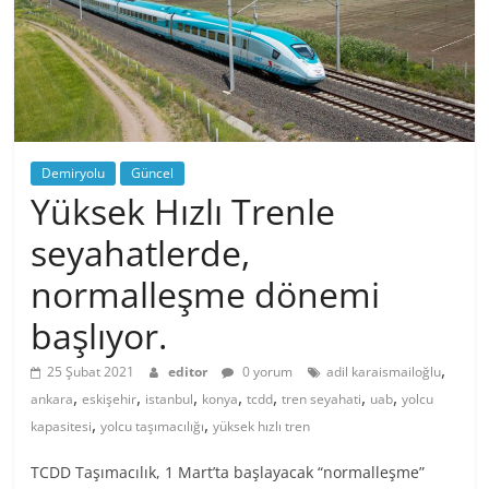
Demiryolu
Güncel
Yüksek Hızlı Trenle
seyahatlerde,
normalleşme dönemi
başlıyor.
,
25 Şubat 2021
editor
0 yorum
adil karaismailoğlu
,
,
,
,
,
,
,
ankara
eskişehir
istanbul
konya
tcdd
tren seyahati
uab
yolcu
,
,
kapasitesi
yolcu taşımacılığı
yüksek hızlı tren
TCDD Taşımacılık, 1 Mart’ta başlayacak “normalleşme”