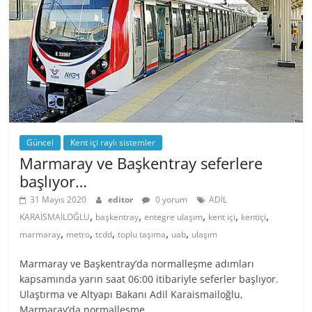
Güncel
Kent içi raylı sistemler
Marmaray ve Başkentray seferlere
başlıyor…
31 Mayıs 2020
editor
0 yorum
ADİL
,
,
,
,
,
KARAİSMAİLOĞLU
başkentray
entegre ulaşım
kent içi
kentiçi
,
,
,
,
,
marmaray
metro
tcdd
toplu taşıma
uab
ulaşım
Marmaray ve Başkentray’da normalleşme adımları
kapsamında yarın saat 06:00 itibariyle seferler başlıyor.
Ulaştırma ve Altyapı Bakanı Adil Karaismailoğlu,
Marmaray’da normalleşme