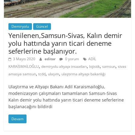
Demiryolu
Güncel
Yenilenen,Samsun-Sivas, Kalın demir
yolu hattında yarın ticari deneme
seferlerine başlanıyor.
3 Mayıs 2020
editor
0 yorum
ADİL
,
,
,
,
KARAİSMAİLOĞLU
demiryolu altyapı insaatları
lojistik
samsun
sivas
,
,
,
amasya samsun
tcdd
ulaşım
ulaştırma altyapı bakanlığı
Ulaştırma ve Altyapı Bakanı Adil Karaismailoğlu,
modenizasyon çalışmaları tamamlanan Samsun-Sivas
Kalın demir yolu hattında yarın ticari deneme seferlerine
başlanacağını bildirdi
Devam