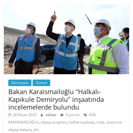
Demiryolu
Güncel
Bakan Karaismailoğlu “Halkalı-
Kapıkule Demiryolu” inşaatında
incelemelerde bulundu
28 Nisan 2020
editor
0 yorum
ADİL
,
,
,
,
KARAİSMAİLOĞLU
altyapı projeleri
halkalı kapıkule
tcdd
ulaştırma
,
altyapı bakanı
yht