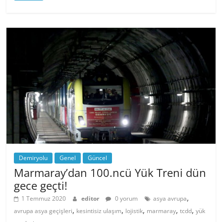
Demiryolu
Genel
Güncel
Marmaray’dan 100.ncü Yük Treni dün
gece geçti!
,
1 Temmuz 2020
editor
0 yorum
asya avrupa
,
,
,
,
,
avrupa asya geçişleri
kesintisiz ulaşım
lojistik
marmaray
tcdd
yük