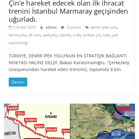
Çin’e hareket edecek olan ilk ihracat
trenini İstanbul Marmaray geçişinden
uğurladı.
,
5 Aralık 2020
editor
0 yorum
demir ipek yolu
,
,
,
,
,
,
,
demiryolu
ilk tren
ipekyolu
lojistik
tcdd
türkiye çin
uab
yük
taşımacılığı
TÜRKİYE, DEMİR İPEK YOLU’NUN EN STRATEJİK BAĞLANTI
NOKTASI HALİNE GELDİ. Bakan Karaismailoğlu, “Çerkezköy
istasyonundan hareket eden trenimiz, toplamda 8 bin
Devam