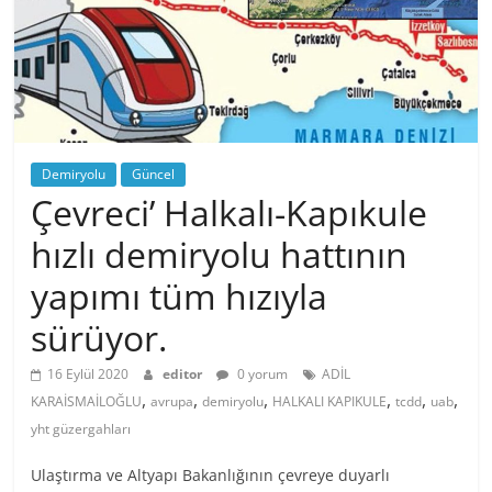
Demiryolu
Güncel
Çevreci’ Halkalı-Kapıkule
hızlı demiryolu hattının
yapımı tüm hızıyla
sürüyor.
16 Eylül 2020
editor
0 yorum
ADİL
,
,
,
,
,
,
KARAİSMAİLOĞLU
avrupa
demiryolu
HALKALI KAPIKULE
tcdd
uab
yht güzergahları
Ulaştırma ve Altyapı Bakanlığının çevreye duyarlı