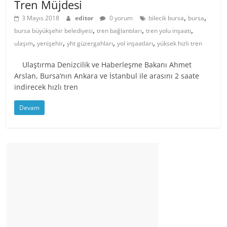
Tren Müjdesi
,
,
3 Mayıs 2018
editor
0 yorum
bilecik bursa
bursa
,
,
,
bursa büyükşehir belediyesi
tren bağlantıları
tren yolu inşaatı
,
,
,
,
ulaşım
yenişehir
yht güzergahları
yol inşaatları
yüksek hızlı tren
Ulaştırma Denizcilik ve Haberleşme Bakanı Ahmet
Arslan, Bursa’nın Ankara ve İstanbul ile arasını 2 saate
indirecek hızlı tren
Devam