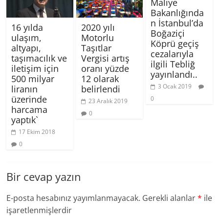
Maliye
Bakanlığında
n İstanbul’da
16 yılda
2020 yılı
Boğaziçi
ulaşım,
Motorlu
Köprü geçiş
altyapı,
Taşıtlar
cezalarıyla
taşımacılık ve
Vergisi artış
ilgili Tebliğ
iletişim için
oranı yüzde
yayınlandı..
500 milyar
12 olarak
3 Ocak 2019
liranın
belirlendi
üzerinde
0
23 Aralık 2019
harcama
0
yaptık`
17 Ekim 2018
0
Bir cevap yazın
E-posta hesabınız yayımlanmayacak.
Gerekli alanlar
*
ile
işaretlenmişlerdir