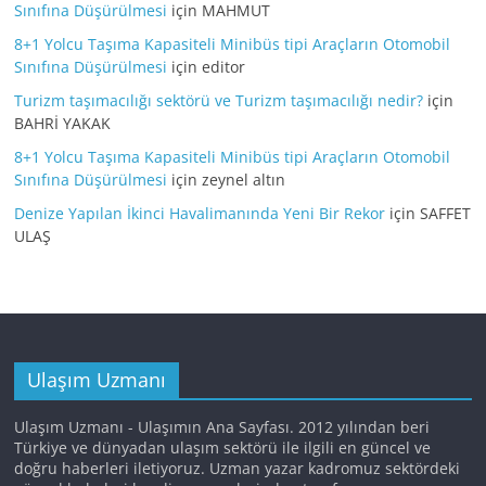
Sınıfına Düşürülmesi
için
MAHMUT
8+1 Yolcu Taşıma Kapasiteli Minibüs tipi Araçların Otomobil
Sınıfına Düşürülmesi
için
editor
Turizm taşımacılığı sektörü ve Turizm taşımacılığı nedir?
için
BAHRİ YAKAK
8+1 Yolcu Taşıma Kapasiteli Minibüs tipi Araçların Otomobil
Sınıfına Düşürülmesi
için
zeynel altın
Denize Yapılan İkinci Havalimanında Yeni Bir Rekor
için
SAFFET
ULAŞ
Ulaşım Uzmanı
Ulaşım Uzmanı - Ulaşımın Ana Sayfası. 2012 yılından beri
Türkiye ve dünyadan ulaşım sektörü ile ilgili en güncel ve
doğru haberleri iletiyoruz. Uzman yazar kadromuz sektördeki