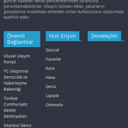
güncel habeleri kendi pencerelerinden tarafsızca
yorumlamaktadırlar. Ulaşım Uzmanı ekibi, yazarların
görüşlerine müdahale etmeden onları kullanıcılara ulaştırmayı
taahhüt eder.
Önemli
Hızlı Erişim
Destekçiler
Bağlantılar
Güncel
Ulusal Ulaşım
Yazarlar
Portalı
Kara
TC Ulaştırma
Denizcilik ve
Hava
Haberleşme
Deniz
Bakanlığı
Lojistik
Türkiye
Cumhuriyeti
Otomotiv
Devlet
Demiryolları
İstanbul Deniz