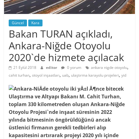
Güncel
Kara
Bakan TURAN açıkladı,
Ankara-Niğde Otoyolu
2020`de hizmete açılacak
,
21 Eylül 2018
editor
0 yorum
ankara nigde otoyolu
,
,
,
,
cahit turhan
otoyol inşaatları
uab
ulaştırma karayolu projeleri
yid
Ulaştırma ve Altyapı Bakanı M. Cahit Turhan,
toplam 330 kilometreden oluşan Ankara-Niğde
Otoyolu Projesi`nde inşaat süresinin 2022
yılında bitmesinin öngörüldüğünü ancak
üstlenici firmanın gerekli tedbirleri alıp
kapasitesini artırarak projeyi 2020 yılı içinde