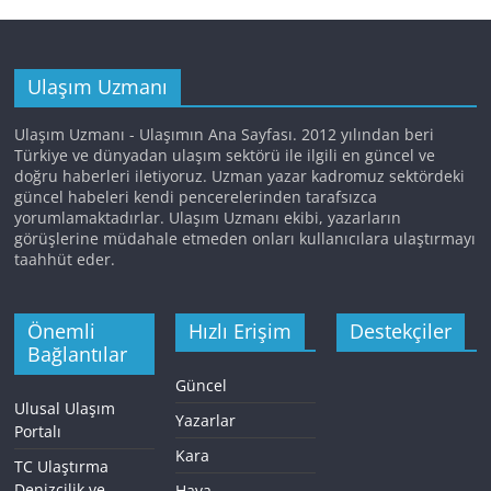
Ulaşım Uzmanı
Ulaşım Uzmanı - Ulaşımın Ana Sayfası. 2012 yılından beri
Türkiye ve dünyadan ulaşım sektörü ile ilgili en güncel ve
doğru haberleri iletiyoruz. Uzman yazar kadromuz sektördeki
güncel habeleri kendi pencerelerinden tarafsızca
yorumlamaktadırlar. Ulaşım Uzmanı ekibi, yazarların
görüşlerine müdahale etmeden onları kullanıcılara ulaştırmayı
taahhüt eder.
Önemli
Hızlı Erişim
Destekçiler
Bağlantılar
Güncel
Ulusal Ulaşım
Yazarlar
Portalı
Kara
TC Ulaştırma
Denizcilik ve
Hava