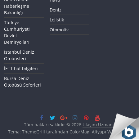
Haberleşme
Deniz
Bakanlığı
Lojistik
Türkiye
Cumhuriyeti
Otomotiv
Devlet
Demiryolları
İstanbul Deniz
Otobüsleri
İETT hat bilgileri
Bursa Deniz
Otobüsü Seferleri
Tüm hakları saklıdır © 2026
Ulaşım Uzmanı
.
Tema: ThemeGrill tarafından
ColorMag
. Altyapı
WordPress
.