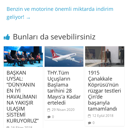
Benzin ve motorine önemli miktarda indirim
geliyor!
→
Bunları da sevebilirsiniz
BAŞKAN
THY.Tüm
1915
UYSAL:
Uçuşların
Çanakkale
“DÜNYANIN
Başlama
Köprüsü’nün
EN İYİ
tarihini 28
rüzgar testleri
HAVALİMANI
Mayıs’a Kadar
Çin’de
NA YAKIŞIR
erteledi
başarıyla
ULAŞIM
tamamlandı
29 Nisan 2020
SİSTEMİ
12 Eylül 2018
0
KURUYORUZ”
0
16 Ekim 2018