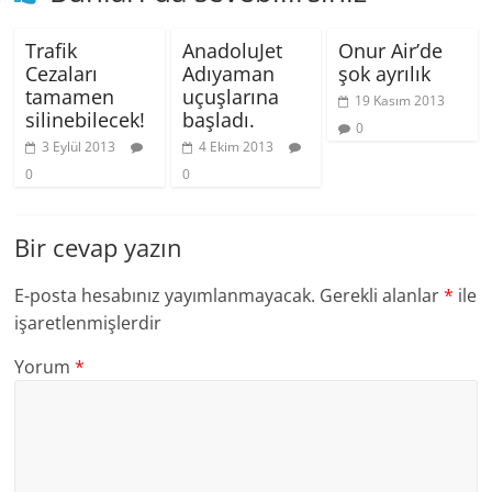
Trafik
AnadoluJet
Onur Air’de
Cezaları
Adıyaman
şok ayrılık
tamamen
uçuşlarına
19 Kasım 2013
silinebilecek!
başladı.
0
3 Eylül 2013
4 Ekim 2013
0
0
Bir cevap yazın
E-posta hesabınız yayımlanmayacak.
Gerekli alanlar
*
ile
işaretlenmişlerdir
Yorum
*