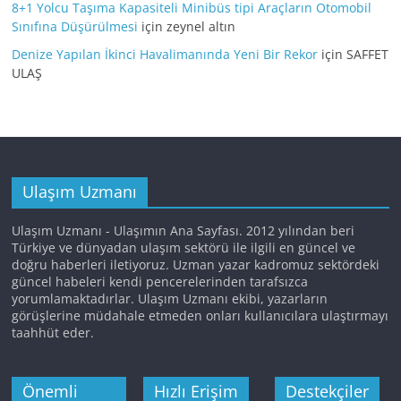
8+1 Yolcu Taşıma Kapasiteli Minibüs tipi Araçların Otomobil
Sınıfına Düşürülmesi
için
zeynel altın
Denize Yapılan İkinci Havalimanında Yeni Bir Rekor
için
SAFFET
ULAŞ
Ulaşım Uzmanı
Ulaşım Uzmanı - Ulaşımın Ana Sayfası. 2012 yılından beri
Türkiye ve dünyadan ulaşım sektörü ile ilgili en güncel ve
doğru haberleri iletiyoruz. Uzman yazar kadromuz sektördeki
güncel habeleri kendi pencerelerinden tarafsızca
yorumlamaktadırlar. Ulaşım Uzmanı ekibi, yazarların
görüşlerine müdahale etmeden onları kullanıcılara ulaştırmayı
taahhüt eder.
Önemli
Hızlı Erişim
Destekçiler