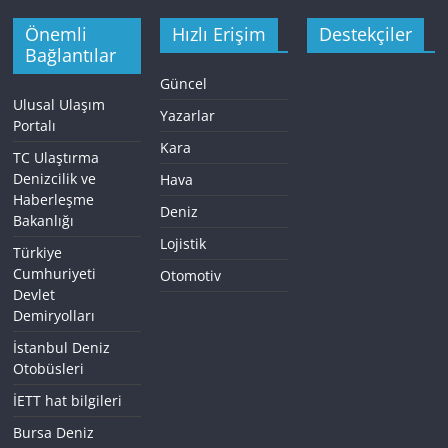
Önemli
Hızlı Erişim
Destekçiler
Bağlantılar
Güncel
Ulusal Ulaşım
Yazarlar
Portalı
Kara
TC Ulaştırma
Denizcilik ve
Hava
Haberleşme
Deniz
Bakanlığı
Lojistik
Türkiye
Cumhuriyeti
Otomotiv
Devlet
Demiryolları
İstanbul Deniz
Otobüsleri
İETT hat bilgileri
Bursa Deniz