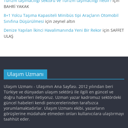
Turizm taşımacılığı sektörü ve Turizm taşımacılığı nedir?
için
BAHRİ YAKAK
8+1 Yolcu Taşıma Kapasiteli Minibüs tipi Araçların Otomobil
Sınıfına Düşürülmesi
için
zeynel altın
Denize Yapılan İkinci Havalimanında Yeni Bir Rekor
için
SAFFET
ULAŞ
Ulaşım Uzmanı
Ulaşım Uzmanı - Ulaşımın Ana Sayfası. 2012 yılından beri
Türkiye ve dünyadan ulaşım sektörü ile ilgili en güncel ve
doğru haberleri iletiyoruz. Uzman yazar kadromuz sektördeki
güncel habeleri kendi pencerelerinden tarafsızca
yorumlamaktadırlar. Ulaşım Uzmanı ekibi, yazarların
görüşlerine müdahale etmeden onları kullanıcılara ulaştırmayı
taahhüt eder.