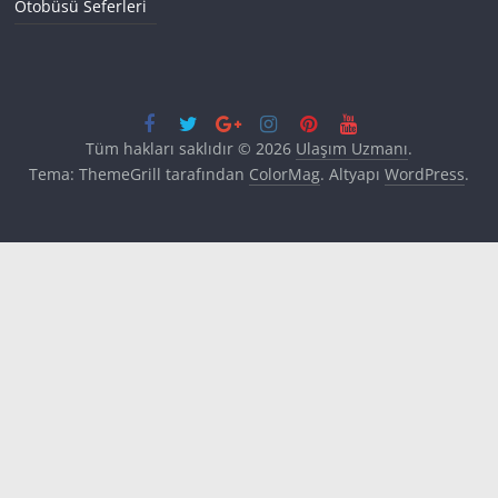
Otobüsü Seferleri
Tüm hakları saklıdır © 2026
Ulaşım Uzmanı
.
Tema: ThemeGrill tarafından
ColorMag
. Altyapı
WordPress
.