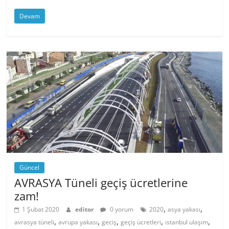
Devam
Güncel
AVRASYA Tüneli geçiş ücretlerine
zam!
,
,
1 Şubat 2020
editor
0 yorum
2020
asya yakası
,
,
,
,
,
avrasya tüneli
avrupa yakası
geciş
geçiş ücretleri
ıstanbul ulaşım