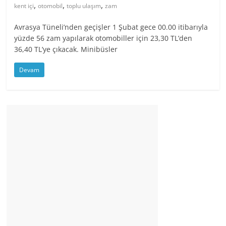
,
,
,
kent içi
otomobil
toplu ulaşım
zam
Avrasya Tüneli’nden geçişler 1 Şubat gece 00.00 itibarıyla
yüzde 56 zam yapılarak otomobiller için 23,30 TL’den
36,40 TL’ye çıkacak. Minibüsler
Devam