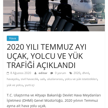
Hava
2020 YILI TEMMUZ AYI
UÇAK, YOLCU VE YÜK
TRAFİĞİ AÇIKLANDI
,
,
8 Ağustos 2020
editor
0 yorum
2020
dhml
,
,
,
,
,
havayolu
sivil havacılık
uab
uluslararası
yolcu ve yük istatistikleri
,
yük ve yolcu
yurti.içi
T.C. Ulaştırma ve Altyapı Bakanlığı Devlet Hava Meydanları
İşletmesi (DHMİ) Genel Müdürlüğü, 2020 yılının Temmuz
ayına ait hava yolu uçak,