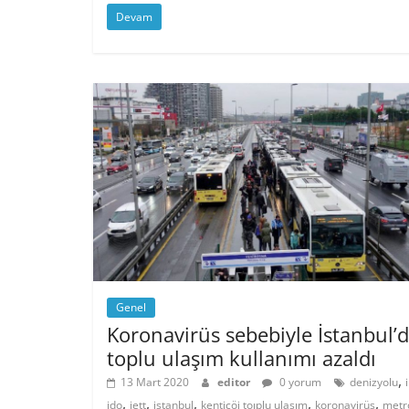
Devam
Genel
Koronavirüs sebebiyle İstanbul’
toplu ulaşım kullanımı azaldı
,
13 Mart 2020
editor
0 yorum
denizyolu
,
,
,
,
,
ido
iett
istanbul
kentiçöi toıplu ulaşım
koronavirüs
metr