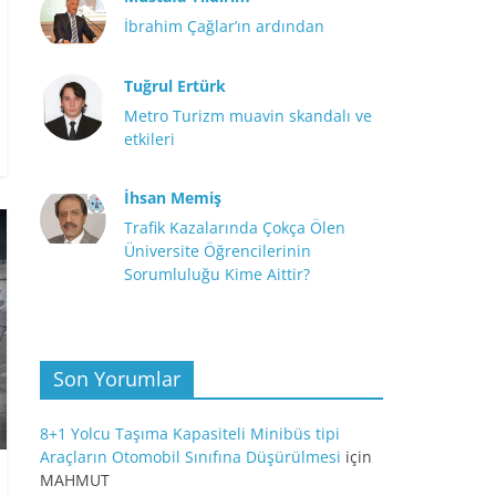
İbrahim Çağlar’ın ardından
Tuğrul Ertürk
Metro Turizm muavin skandalı ve
etkileri
İhsan Memiş
Trafik Kazalarında Çokça Ölen
Üniversite Öğrencilerinin
Sorumluluğu Kime Aittir?
Son Yorumlar
8+1 Yolcu Taşıma Kapasiteli Minibüs tipi
Araçların Otomobil Sınıfına Düşürülmesi
için
MAHMUT