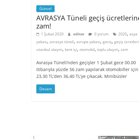
Güncel
AVRASYA Tüneli geçiş ücretlerin
zam!
,
1 Şubat 2020
editor
0 yorum
2020
asya
,
,
,
,
yakası
avrasya tüneli
avrupa yakası
geciş
geçiş ücretleri
,
,
,
,
ıstanbul ulaşım
kent içi
otomobil
toplu ulaşım
zam
Avrasya Tüneli’nden geçişler 1 Şubat gece 00.00
itibarıyla yüzde 56 zam yapılarak otomobiller için
23,30 TL’den 36,40 TL’ye çıkacak. Minibüsler
Devam