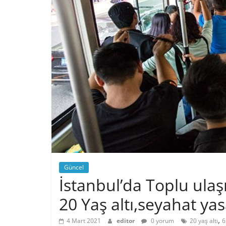
Güncel
İstanbul’da Toplu ulaş
20 Yaş altı,seyahat yasa
,
4 Mart 2021
editor
0 yorum
20 yaş altı
6