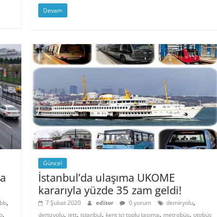
Devam
Güncel
da
İstanbul’da ulaşıma UKOME
kararıyla yüzde 35 zam geldi!
,
,
ibb
7 Şubat 2020
editor
0 yorum
demiryolu
,
,
,
,
,
,
o
denizyolu
iett
istanbul
kent içi toplu taşıma
metrobüs
otobüs