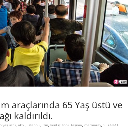
ım araçlarında 65 Yaş üstü ve
ğı kaldırıldı.
,
,
,
,
,
,
5 yaş üstü
akbil
istanbul
izin
kent içi toplu taşıma
marmaray
SEYAHAT