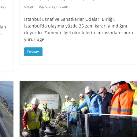
,
,
,
vay
ulaşımı
toplu ulaşım
zam
İstanbul Esnaf ve Sanatkarlar Odaları Birliği,
İstanbul’da ulaşıma yüzde 35 zam kararı alındığını
dan
duyurdu. Zammın ilgili otoritelerin imzasından sonra
ı.
yürürlüğe
Devam