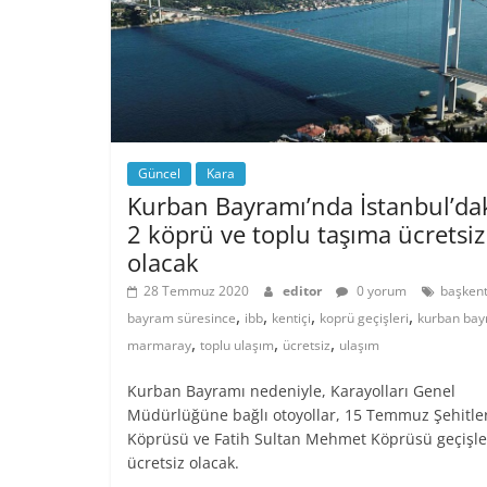
Güncel
Kara
Kurban Bayramı’nda İstanbul’da
2 köprü ve toplu taşıma ücretsiz
olacak
28 Temmuz 2020
editor
0 yorum
başken
,
,
,
,
bayram süresince
ibb
kentiçi
koprü geçişleri
kurban bay
,
,
,
marmaray
toplu ulaşım
ücretsiz
ulaşım
Kurban Bayramı nedeniyle, Karayolları Genel
Müdürlüğüne bağlı otoyollar, 15 Temmuz Şehitle
Köprüsü ve Fatih Sultan Mehmet Köprüsü geçişle
ücretsiz olacak.