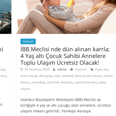
Güncel
ki
İBB.Meclisi nde dün alınan karrla;
4 Yaş altı Çocuk Sahibi Annelere
Toplu Ulaşım Ücretsiz Olacak!
,
,
tray
18 Temmuz 2020
editor
0 yorum
4 yas altı
,
,
,
,
,
,
ramı
anne cocuk
denizyolu
iett
istanbul
kent içi tolu ulaşım
meclis
,
,
,
,
kararı
metrobüs
özel halk otobüsü
seyahat kartları
toplu
ulaşım
r
İstanbul Büyükşehir Belediyesi (İBB) Meclisi oy
ri
birliğiyle 4 yaş ve altı çocuğu olan annelere, ücretsiz
ulaşım imkanı getirildi. Yenikapı Avrasya