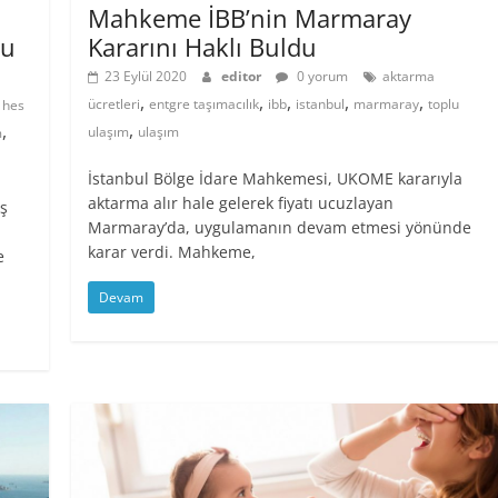
Mahkeme İBB’nin Marmaray
du
Kararını Haklı Buldu
23 Eylül 2020
editor
0 yorum
aktarma
,
,
,
,
,
,
ücretleri
entgre taşımacılık
ibb
istanbul
marmaray
toplu
hes
,
,
ulaşım
ulaşım
m
İstanbul Bölge İdare Mahkemesi, UKOME kararıyla
aktarma alır hale gelerek fiyatı ucuzlayan
iş
Marmaray’da, uygulamanın devam etmesi yönünde
karar verdi. Mahkeme,
e
Devam