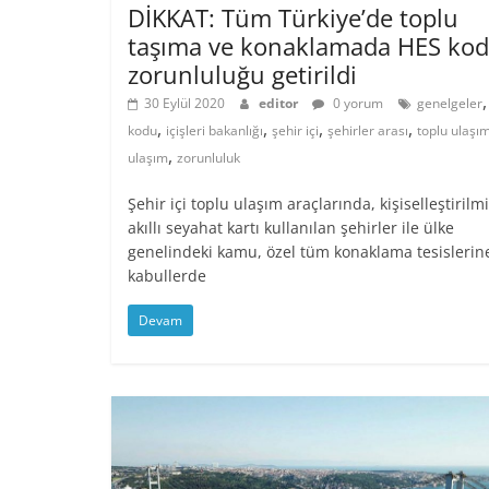
DİKKAT: Tüm Türkiye’de toplu
taşıma ve konaklamada HES ko
zorunluluğu getirildi
30 Eylül 2020
editor
0 yorum
genelgeler
,
,
,
,
kodu
içişleri bakanlığı
şehir içi
şehirler arası
toplu ulaşı
,
ulaşım
zorunluluk
Şehir içi toplu ulaşım araçlarında, kişiselleştirilm
akıllı seyahat kartı kullanılan şehirler ile ülke
genelindeki kamu, özel tüm konaklama tesislerin
kabullerde
Devam