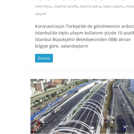
,
,
,
,
metrobüs
seyahat azaldı
taşıma yolcu
toplu ulaşım
tran
ulaşım
Koronavirüsün Türkiye’de de görülmesinin ardın
İstanbul’da toplu ulaşım kullanımı yüzde 10 azald
İstanbul Büyükşehir Belediyesinden (İBB) alınan
bilgiye göre, vatandaşların
Devam