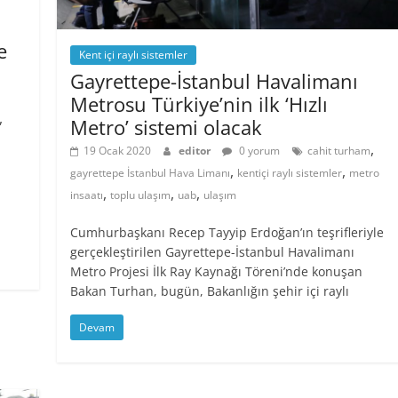
e
Kent içi raylı sistemler
Gayrettepe-İstanbul Havalimanı
Metrosu Türkiye’nin ilk ‘Hızlı
,
Metro’ sistemi olacak
,
19 Ocak 2020
editor
0 yorum
cahit turham
,
,
gayrettepe İstanbul Hava Limanı
kentiçi raylı sistemler
metro
,
,
,
insaatı
toplu ulaşım
uab
ulaşım
Cumhurbaşkanı Recep Tayyip Erdoğan’ın teşrifleriyle
gerçekleştirilen Gayrettepe-İstanbul Havalimanı
Metro Projesi İlk Ray Kaynağı Töreni’nde konuşan
Bakan Turhan, bugün, Bakanlığın şehir içi raylı
Devam