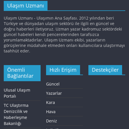
Ulaşım Uzmanı
Ulaşım Uzmanı - Ulaşımın Ana Sayfası. 2012 yılından beri
Türkiye ve dünyadan ulaşım sektörü ile ilgili en güncel ve
doğru haberleri iletiyoruz. Uzman yazar kadromuz sektördeki
güncel habeleri kendi pencerelerinden tarafsızca
yorumlamaktadırlar. Ulaşım Uzmanı ekibi, yazarların
görüşlerine müdahale etmeden onları kullanıcılara ulaştırmayı
taahhüt eder.
Önemli
Hızlı Erişim
Destekçiler
Bağlantılar
Güncel
Ulusal Ulaşım
Yazarlar
Portalı
Kara
TC Ulaştırma
Denizcilik ve
Hava
Haberleşme
Deniz
Bakanlığı