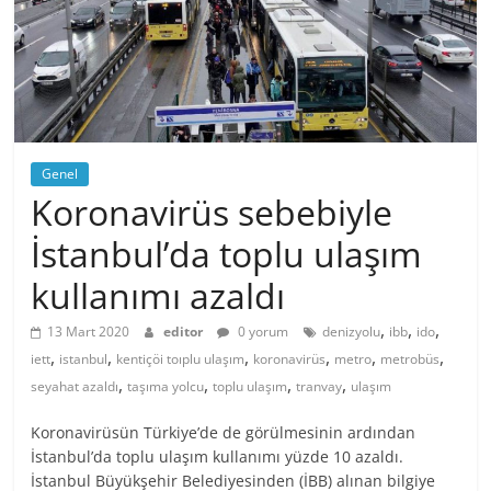
Genel
Koronavirüs sebebiyle
İstanbul’da toplu ulaşım
kullanımı azaldı
,
,
,
13 Mart 2020
editor
0 yorum
denizyolu
ibb
ido
,
,
,
,
,
,
iett
istanbul
kentiçöi toıplu ulaşım
koronavirüs
metro
metrobüs
,
,
,
,
seyahat azaldı
taşıma yolcu
toplu ulaşım
tranvay
ulaşım
Koronavirüsün Türkiye’de de görülmesinin ardından
İstanbul’da toplu ulaşım kullanımı yüzde 10 azaldı.
İstanbul Büyükşehir Belediyesinden (İBB) alınan bilgiye