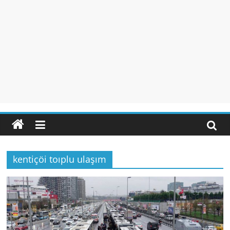
kentiçöi toıplu ulaşım