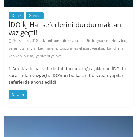
Deniz
Güncel
İDO İç Hat seferlerini durdurmaktan
vaz geçti!
,
,
30 Kasım 2018
editor
0 yorum
iç ghat seferleri
ido
,
,
,
,
sefer iptalleri
sirkeci harem
topçular eskihisar
yenikapı bandırma
,
yenikapı bursa
yenikapı yalova
1 Aralık’ta iç hat seferlerini durduracağı açıklanan İDO, bu
kararından vazgeçti. İDO’nun bu kararı bu sabah yapılan
seferlerde anons edildi.
Devam