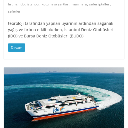
,
,
,
,
,
,
fırtına
ido
istanbul
kötü hava şartları
marmara
sefer iptalleri
seferler
teoroloji tarafından yapılan uyarının ardından sağanak
yağış ve fırtına etkili olurken, İstanbul Deniz Otobüsleri
(İDO) ve Bursa Deniz Otobüsleri (BUDO)
Devam