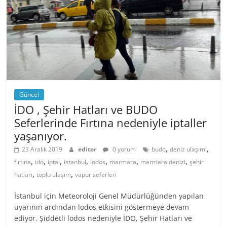
Güncel
İDO , Şehir Hatları ve BUDO
Seferlerinde Fırtına nedeniyle iptaller
yaşanıyor.
,
,
23 Aralık 2019
editor
0 yorum
budo
deniz ulaşımı
,
,
,
,
,
,
,
fırtına
ido
iptal
istanbul
lodos
marmara
marmara denizi
şehir
,
,
hatları
toplu ulaşım
vapur seferleri
İstanbul için Meteoroloji Genel Müdürlüğünden yapılan
uyarının ardından lodos etkisini göstermeye devam
ediyor. Şiddetli lodos nedeniyle İDO, Şehir Hatları ve