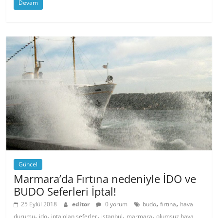
Devam
Güncel
Marmara’da Fırtına nedeniyle İDO ve
BUDO Seferleri İptal!
,
,
25 Eylül 2018
editor
0 yorum
budo
fırtına
hava
,
,
,
,
,
durumu
ido
iptalolan seferler
istanbul
marmara
olumsuz hava