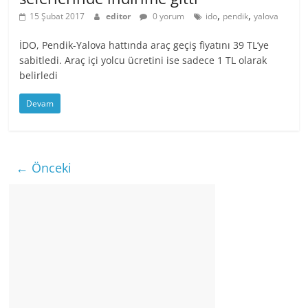
,
,
15 Şubat 2017
editor
0 yorum
ido
pendik
yalova
İDO, Pendik-Yalova hattında araç geçiş fiyatını 39 TL’ye
sabitledi. Araç içi yolcu ücretini ise sadece 1 TL olarak
belirledi
Devam
← Önceki