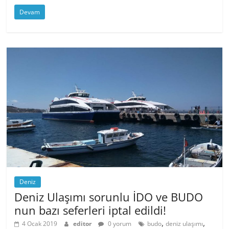
Devam
Deniz
Deniz Ulaşımı sorunlu İDO ve BUDO
nun bazı seferleri iptal edildi!
,
,
4 Ocak 2019
editor
0 yorum
budo
deniz ulaşımı