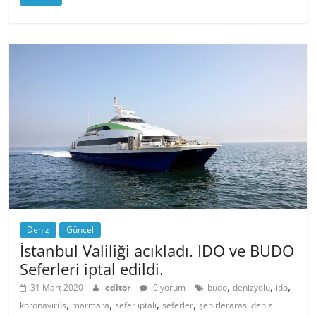
Deniz
Güncel
İstanbul Valiliği acıkladı. IDO ve BUDO
Seferleri iptal edildi.
,
,
,
31 Mart 2020
editor
0 yorum
budo
denizyolu
ido
,
,
,
,
koronavirüs
marmara
sefer iptali
seferler
şehirlerarası deniz