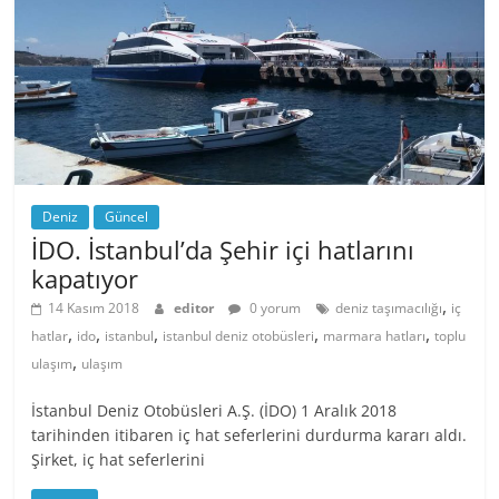
Deniz
Güncel
İDO. İstanbul’da Şehir içi hatlarını
kapatıyor
,
14 Kasım 2018
editor
0 yorum
deniz taşımacılığı
iç
,
,
,
,
,
hatlar
ido
istanbul
istanbul deniz otobüsleri
marmara hatları
toplu
,
ulaşım
ulaşım
İstanbul Deniz Otobüsleri A.Ş. (İDO) 1 Aralık 2018
tarihinden itibaren iç hat seferlerini durdurma kararı aldı.
Şirket, iç hat seferlerini