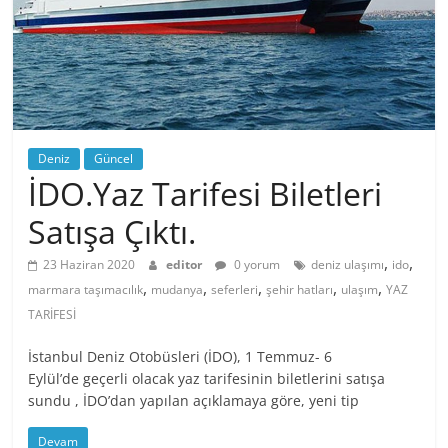
Deniz
Güncel
İDO.Yaz Tarifesi Biletleri
Satışa Çıktı.
,
,
23 Haziran 2020
editor
0 yorum
deniz ulaşımı
ido
,
,
,
,
,
marmara taşımacılık
mudanya
seferleri
şehir hatları
ulaşım
YAZ
TARİFESİ
İstanbul Deniz Otobüsleri (İDO), 1 Temmuz- 6
Eylül’de geçerli olacak yaz tarifesinin biletlerini satışa
sundu , İDO’dan yapılan açıklamaya göre, yeni tip
Devam