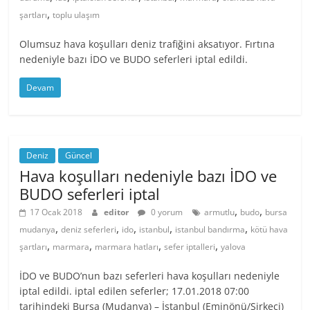
,
şartları
toplu ulaşım
Olumsuz hava koşulları deniz trafiğini aksatıyor. Fırtına
nedeniyle bazı İDO ve BUDO seferleri iptal edildi.
Devam
Deniz
Güncel
Hava koşulları nedeniyle bazı İDO ve
BUDO seferleri iptal
,
,
17 Ocak 2018
editor
0 yorum
armutlu
budo
bursa
,
,
,
,
,
mudanya
deniz seferleri
ido
istanbul
istanbul bandırma
kötü hava
,
,
,
,
şartları
marmara
marmara hatları
sefer iptalleri
yalova
İDO ve BUDO’nun bazı seferleri hava koşulları nedeniyle
iptal edildi. iptal edilen seferler; 17.01.2018 07:00
tarihindeki Bursa (Mudanya) – İstanbul (Eminönü/Sirkeci)