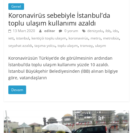
Genel
Koronavirüs sebebiyle İstanbul’da
toplu ulaşım kullanımı azaldı
,
,
,
13 Mart 2020
editor
0 yorum
denizyolu
ibb
ido
,
,
,
,
,
,
iett
istanbul
kentiçöi toıplu ulaşım
koronavirüs
metro
metrobüs
,
,
,
,
seyahat azaldı
taşıma yolcu
toplu ulaşım
tranvay
ulaşım
Koronavirüsün Türkiye’de de görülmesinin ardından
İstanbul’da toplu ulaşım kullanımı yüzde 10 azaldı.
İstanbul Büyükşehir Belediyesinden (İBB) alınan bilgiye
göre, vatandaşların
Devam