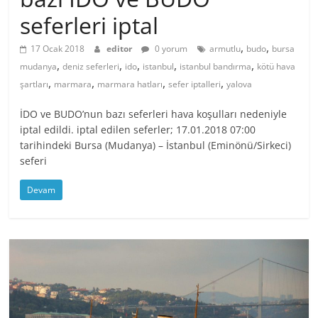
seferleri iptal
,
,
17 Ocak 2018
editor
0 yorum
armutlu
budo
bursa
,
,
,
,
,
mudanya
deniz seferleri
ido
istanbul
istanbul bandırma
kötü hava
,
,
,
,
şartları
marmara
marmara hatları
sefer iptalleri
yalova
İDO ve BUDO’nun bazı seferleri hava koşulları nedeniyle
iptal edildi. iptal edilen seferler; 17.01.2018 07:00
tarihindeki Bursa (Mudanya) – İstanbul (Eminönü/Sirkeci)
seferi
Devam