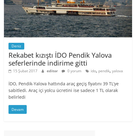
Deniz
Rekabet kızıştı İDO Pendik Yalova
seferlerinde indirime gitti
,
,
15 Şubat 2017
editor
0 yorum
ido
pendik
yalova
İDO, Pendik-Yalova hattında araç geçiş fiyatını 39 TL’ye
sabitledi. Araç içi yolcu ücretini ise sadece 1 TL olarak
belirledi
Devam