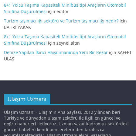
8+1 Yolcu Taşıma Kapasiteli Minibüs tipi Araçların Otomobil
Sınıfına Düşürülmesi
için
editor
Turizm taşımacılığı sektörü ve Turizm taşımacılığı nedir?
için
BAHRİ YAKAK
8+1 Yolcu Taşıma Kapasiteli Minibüs tipi Araçların Otomobil
Sınıfına Düşürülmesi
için
zeynel altın
Denize Yapılan İkinci Havalimanında Yeni Bir Rekor
için
SAFFET
ULAŞ
Ulaşım Uzmanı
Ulaşım Uzmanı - Ulaşımın Ana Sayfası. 2012 yılından beri
Türkiye ve dünyadan ulaşım sektörü ile ilgili en güncel ve
doğru haberleri iletiyoruz. Uzman yazar kadromuz sektördeki
güncel habeleri kendi pencerelerinden tarafsızca
yorumlamaktadırlar. Ulaşım Uzmanı ekibi, yazarların