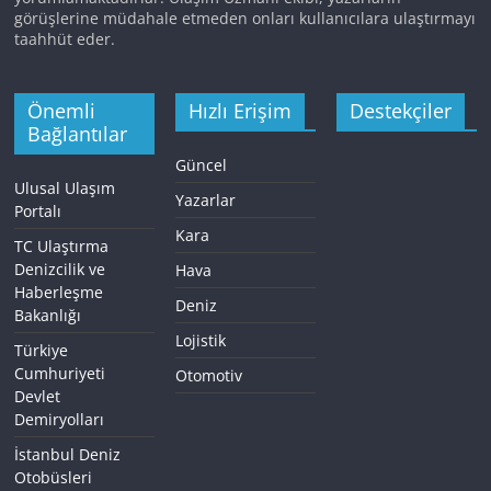
görüşlerine müdahale etmeden onları kullanıcılara ulaştırmayı
taahhüt eder.
Önemli
Hızlı Erişim
Destekçiler
Bağlantılar
Güncel
Ulusal Ulaşım
Yazarlar
Portalı
Kara
TC Ulaştırma
Denizcilik ve
Hava
Haberleşme
Deniz
Bakanlığı
Lojistik
Türkiye
Cumhuriyeti
Otomotiv
Devlet
Demiryolları
İstanbul Deniz
Otobüsleri