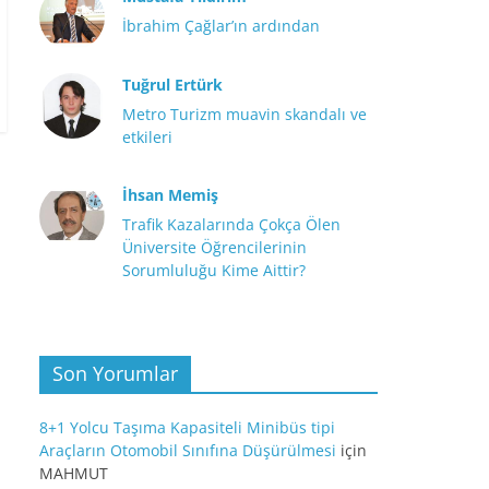
İbrahim Çağlar’ın ardından
Tuğrul Ertürk
Metro Turizm muavin skandalı ve
etkileri
İhsan Memiş
Trafik Kazalarında Çokça Ölen
Üniversite Öğrencilerinin
Sorumluluğu Kime Aittir?
Son Yorumlar
8+1 Yolcu Taşıma Kapasiteli Minibüs tipi
Araçların Otomobil Sınıfına Düşürülmesi
için
MAHMUT