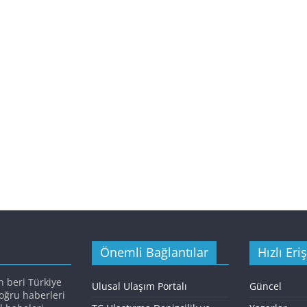
Önemli Bağlantılar
Hızlı Eri
n beri Türkiye
Ulusal Ulaşım Portalı
Güncel
doğru haberleri