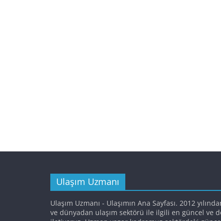
Ulaşım Uzmanı
Ulaşım Uzmanı - Ulaşımın Ana Sayfası. 2012 yılında
ve dünyadan ulaşım sektörü ile ilgili en güncel ve 