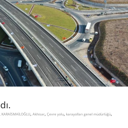
dı.
,
,
,
,
L KARAİSMAİLOĞLU
Akhisar
Çevre yolu
karayolları genel müdürlüğü