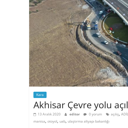
Kara
Akhisar Çevre yolu açıl
,
13 Aralık 2020
editor
0 yorum
açılış
ADİ
,
,
,
manisa
otoyol
uab
ulaştırma altyapı bakanlığı