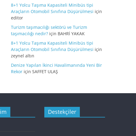
8+1 Yolcu Taşıma Kapasiteli Minibüs tipi
Araçların Otomobil Sınıfına Düşürülmesi
için
editor
Turizm taşımacılığı sektörü ve Turizm
taşımacılığı nedir?
için
BAHRİ YAKAK
8+1 Yolcu Taşıma Kapasiteli Minibüs tipi
Araçların Otomobil Sınıfına Düşürülmesi
için
zeynel altın
Denize Yapılan İkinci Havalimanında Yeni Bir
Rekor
için
SAFFET ULAŞ
şim
Destekçiler