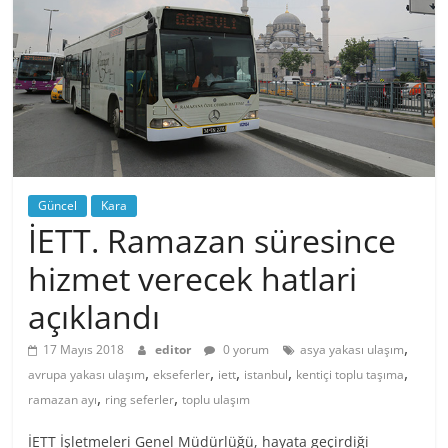
Güncel
Kara
İETT. Ramazan süresince
hizmet verecek hatlari
açıklandı
,
17 Mayıs 2018
editor
0 yorum
asya yakası ulaşım
,
,
,
,
,
avrupa yakası ulaşım
ekseferler
iett
istanbul
kentiçi toplu taşıma
,
,
ramazan ayı
ring seferler
toplu ulaşım
İETT İşletmeleri Genel Müdürlüğü, hayata geçirdiği