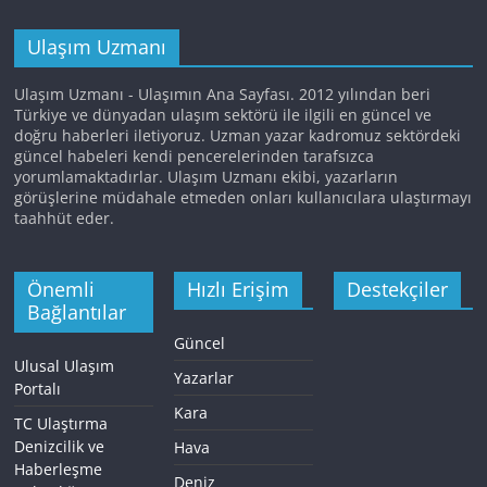
Ulaşım Uzmanı
Ulaşım Uzmanı - Ulaşımın Ana Sayfası. 2012 yılından beri
Türkiye ve dünyadan ulaşım sektörü ile ilgili en güncel ve
doğru haberleri iletiyoruz. Uzman yazar kadromuz sektördeki
güncel habeleri kendi pencerelerinden tarafsızca
yorumlamaktadırlar. Ulaşım Uzmanı ekibi, yazarların
görüşlerine müdahale etmeden onları kullanıcılara ulaştırmayı
taahhüt eder.
Önemli
Hızlı Erişim
Destekçiler
Bağlantılar
Güncel
Ulusal Ulaşım
Yazarlar
Portalı
Kara
TC Ulaştırma
Denizcilik ve
Hava
Haberleşme
Deniz