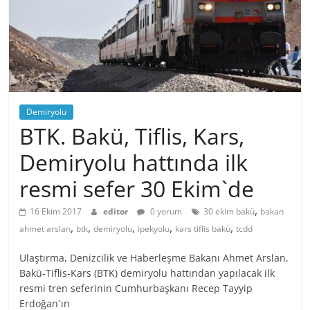
Demiryolu
BTK. Bakü, Tiflis, Kars,
Demiryolu hattında ilk
resmi sefer 30 Ekim`de
,
16 Ekim 2017
editor
0 yorum
30 ekim bakü
bakan
,
,
,
,
,
ahmet arslan
btk
demiryolu
ipekyolu
kars tiflis bakü
tcdd
Ulaştırma, Denizcilik ve Haberleşme Bakanı Ahmet Arslan,
Bakü-Tiflis-Kars (BTK) demiryolu hattından yapılacak ilk
resmi tren seferinin Cumhurbaşkanı Recep Tayyip
Erdoğan`ın