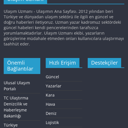
Ulaşım Uzmanı - Ulaşımın Ana Sayfası. 2012 yılından beri
Türkiye ve dünyadan ulaşım sektörü ile ilgili en güncel ve
doğru haberleri iletiyoruz. Uzman yazar kadromuz sektördeki
güncel habeleri kendi pencerelerinden tarafsızca
yorumlamaktadırlar. Ulaşım Uzmanı ekibi, yazarların
görüşlerine müdahale etmeden onları kullanıcılara ulaştırmayı
taahhüt eder.
Önemli
Hızlı Erişim
Destekçiler
Bağlantılar
Güncel
Ulusal Ulaşım
Yazarlar
Portalı
Kara
TC Ulaştırma
Denizcilik ve
Hava
Haberleşme
Deniz
Bakanlığı
Lojistik
Türkiye