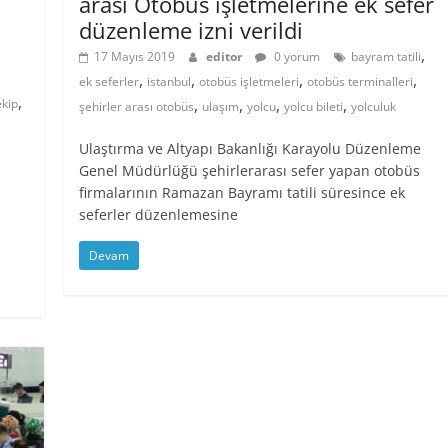
arası Otobüs işletmelerine ek sefer
düzenleme izni verildi
,
17 Mayıs 2019
editor
0 yorum
bayram tatili
,
,
,
,
,
ek seferler
istanbul
otobüs işletmeleri
otobüs terminalleri
,
,
,
,
,
ekip
şehirler arası otobüs
ulaşım
yolcu
yolcu bileti
yolculuk
Ulaştırma ve Altyapı Bakanlığı Karayolu Düzenleme
Genel Müdürlüğü şehirlerarası sefer yapan otobüs
firmalarının Ramazan Bayramı tatili süresince ek
seferler düzenlemesine
Devam