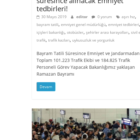
süresince alınacak Emniyet
tedbirleri!
,
30 Mayıs 2019
editor
0 yorum
aşırı hız
,
,
bayram tatili
emniyet genel müdürlüğü
emniyet tedbirleri
,
,
,
içişleri bakanlığı
otobüsler
şehirler arası karayolları
sivil 
,
,
trafik
trafik kazları
uykusuzluk ve yorgunluk
Bayram Tatili Süresince Emniyet ve Jandarmadan
Toplam 101.223 Trafik Ekibi ve 184.825 Trafik
Personeli Görev Yapacak Bakanlığımız yaklaşan
Ramazan Bayramı
Devam