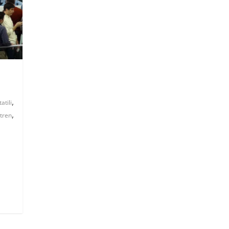
,
atili
,
tren