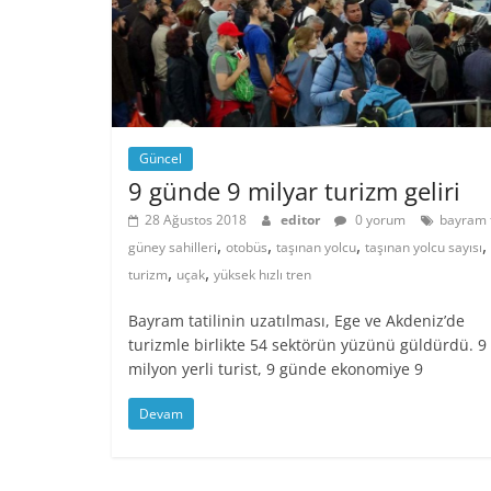
Güncel
9 günde 9 milyar turizm geliri
28 Ağustos 2018
editor
0 yorum
bayram t
,
,
,
,
güney sahilleri
otobüs
taşınan yolcu
taşınan yolcu sayısı
,
,
turizm
uçak
yüksek hızlı tren
Bayram tatilinin uzatılması, Ege ve Akdeniz’de
turizmle birlikte 54 sektörün yüzünü güldürdü. 9
milyon yerli turist, 9 günde ekonomiye 9
Devam