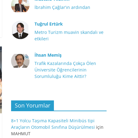
İbrahim Çağlar’ın ardından
Tuğrul Ertürk
Metro Turizm muavin skandalı ve
etkileri
İhsan Memiş
Trafik Kazalarında Çokça Ölen
Üniversite Öğrencilerinin
Sorumluluğu Kime Aittir?
Son Yorumlar
8+1 Yolcu Taşıma Kapasiteli Minibüs tipi
Araçların Otomobil Sınıfına Düşürülmesi
için
MAHMUT