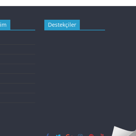
şim
Destekçiler