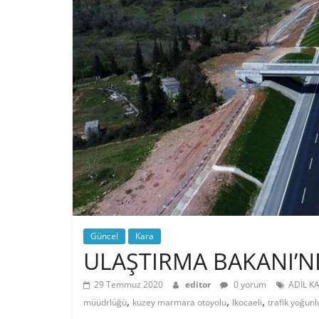
Güncel
Kara
ULAŞTIRMA BAKANI’
29 Temmuz 2020
editor
0 yorum
ADİL K
,
,
,
müüdrlüğü
kuzey marmara otoyolu
lkocaeli
trafik yoğun