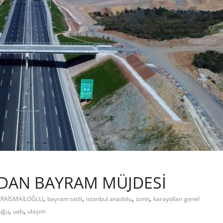
NDAN BAYRAM MÜJDESİ
,
,
,
,
ARAİSMAİLOĞLU
bayram tatili
istanbul anadolu
izmit
karayolları genel
,
,
luğu
uab
ulaşım