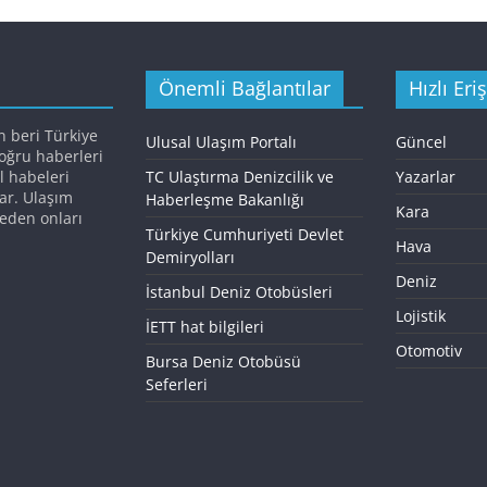
Önemli Bağlantılar
Hızlı Eri
n beri Türkiye
Ulusal Ulaşım Portalı
Güncel
doğru haberleri
l habeleri
TC Ulaştırma Denizcilik ve
Yazarlar
ar. Ulaşım
Haberleşme Bakanlığı
Kara
eden onları
Türkiye Cumhuriyeti Devlet
Hava
Demiryolları
Deniz
İstanbul Deniz Otobüsleri
Lojistik
İETT hat bilgileri
Otomotiv
Bursa Deniz Otobüsü
Seferleri