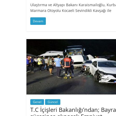
Ulaştırma ve Altyapı Bakanı Karaismailoğlu, Kurba
Marmara Otoyolu Kocaeli Sevindikli Kavşağı ile
Devam
Genel
Güncel
T.C İçişleri Bakanlığı’ndan; Bayr