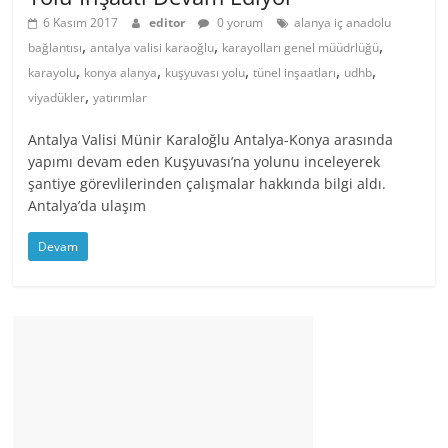
6 Kasım 2017
editor
0 yorum
alanya iç anadolu
,
,
,
bağlantısı
antalya valisi karaoğlu
karayolları genel müüdrlüğü
,
,
,
,
,
karayolu
konya alanya
kuşyuvası yolu
tünel inşaatları
udhb
,
viyadükler
yatırımlar
Antalya Valisi Münir Karaloğlu Antalya-Konya arasında
yapımı devam eden Kuşyuvası’na yolunu inceleyerek
şantiye görevlilerinden çalışmalar hakkında bilgi aldı.
Antalya’da ulaşım
Devam