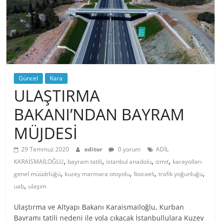
Güncel
Kara
ULAŞTIRMA
BAKANI’NDAN BAYRAM
MÜJDESİ
29 Temmuz 2020
editor
0 yorum
ADİL
,
,
,
,
KARAİSMAİLOĞLU
bayram tatili
istanbul anadolu
izmit
karayolları
,
,
,
,
genel müüdrlüğü
kuzey marmara otoyolu
lkocaeli
trafik yoğunluğu
,
uab
ulaşım
Ulaştırma ve Altyapı Bakanı Karaismailoğlu, Kurban
Bayramı tatili nedeni ile yola çıkacak İstanbullulara Kuzey