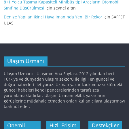
8+1 Yolcu Taşıma Kapasiteli Minibüs tipi Araçların Otomobil
Sınıfına Düşürülmesi
için
zeynel altın
Denize Yapılan İkinci Havalimanında Yeni Bir Rekor
için
SAFFET
ULAŞ
Ulaşım Uzmanı
Ulaşım Uzmanı - Ulaşımın Ana Sayfası. 2012 yılından beri
Türkiye ve dünyadan ulaşım sektörü ile ilgili en güncel ve
doğru haberleri iletiyoruz. Uzman yazar kadromuz sektördeki
güncel habeleri kendi pencerelerinden tarafsızca
yorumlamaktadırlar. Ulaşım Uzmanı ekibi, yazarların
görüşlerine müdahale etmeden onları kullanıcılara ulaştırmayı
taahhüt eder.
Önemli
Hızlı Erişim
Destekçiler