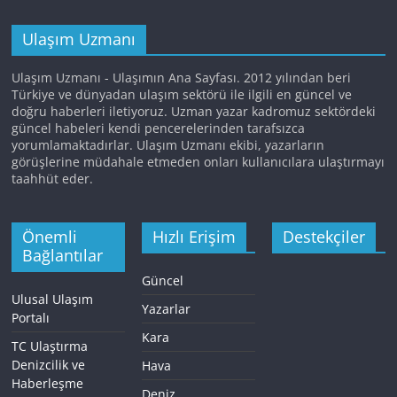
Ulaşım Uzmanı
Ulaşım Uzmanı - Ulaşımın Ana Sayfası. 2012 yılından beri
Türkiye ve dünyadan ulaşım sektörü ile ilgili en güncel ve
doğru haberleri iletiyoruz. Uzman yazar kadromuz sektördeki
güncel habeleri kendi pencerelerinden tarafsızca
yorumlamaktadırlar. Ulaşım Uzmanı ekibi, yazarların
görüşlerine müdahale etmeden onları kullanıcılara ulaştırmayı
taahhüt eder.
Önemli
Hızlı Erişim
Destekçiler
Bağlantılar
Güncel
Ulusal Ulaşım
Yazarlar
Portalı
Kara
TC Ulaştırma
Denizcilik ve
Hava
Haberleşme
Deniz