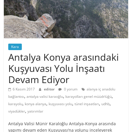
Kara
Antalya Konya arasındaki
Kuşyuvası Yolu İnşaatı
Devam Ediyor
6 Kasım 2017
editor
0 yorum
alanya iç anadolu
,
,
,
bağlantısı
antalya valisi karaoğlu
karayolları genel müüdrlüğü
,
,
,
,
,
karayolu
konya alanya
kuşyuvası yolu
tünel inşaatları
udhb
,
viyadükler
yatırımlar
Antalya Valisi Münir Karaloğlu Antalya-Konya arasında
yapımı devam eden Kuşyuvası’na yolunu inceleyerek