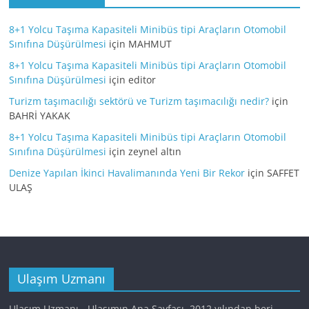
8+1 Yolcu Taşıma Kapasiteli Minibüs tipi Araçların Otomobil
Sınıfına Düşürülmesi
için
MAHMUT
8+1 Yolcu Taşıma Kapasiteli Minibüs tipi Araçların Otomobil
Sınıfına Düşürülmesi
için
editor
Turizm taşımacılığı sektörü ve Turizm taşımacılığı nedir?
için
BAHRİ YAKAK
8+1 Yolcu Taşıma Kapasiteli Minibüs tipi Araçların Otomobil
Sınıfına Düşürülmesi
için
zeynel altın
Denize Yapılan İkinci Havalimanında Yeni Bir Rekor
için
SAFFET
ULAŞ
Ulaşım Uzmanı
Ulaşım Uzmanı - Ulaşımın Ana Sayfası. 2012 yılından beri