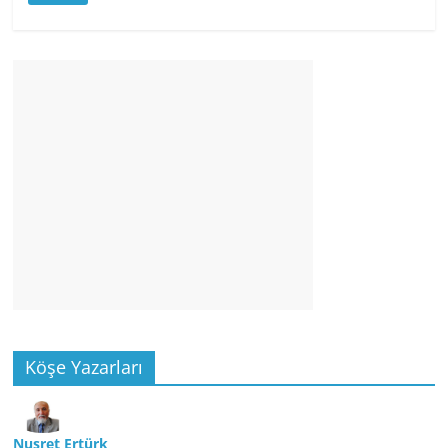
Köşe Yazarları
Nusret Ertürk