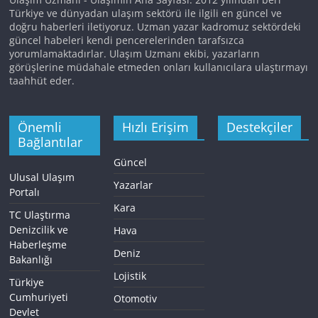
Türkiye ve dünyadan ulaşım sektörü ile ilgili en güncel ve
doğru haberleri iletiyoruz. Uzman yazar kadromuz sektördeki
güncel habeleri kendi pencerelerinden tarafsızca
yorumlamaktadırlar. Ulaşım Uzmanı ekibi, yazarların
görüşlerine müdahale etmeden onları kullanıcılara ulaştırmayı
taahhüt eder.
Önemli
Hızlı Erişim
Destekçiler
Bağlantılar
Güncel
Ulusal Ulaşım
Yazarlar
Portalı
Kara
TC Ulaştırma
Denizcilik ve
Hava
Haberleşme
Deniz
Bakanlığı
Lojistik
Türkiye
Cumhuriyeti
Otomotiv
Devlet