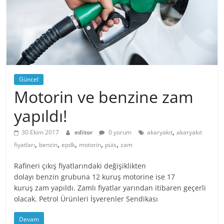
Güncel
Motorin ve benzine zam
yapıldı!
,
30 Ekim 2017
editor
0 yorum
akaryakıt
akaryakıt
,
,
,
,
,
fiyatları
benzin
epdk
motorin
püis
zam
Rafineri çıkış fiyatlarındaki değişiklikten
dolayı benzin grubuna 12 kuruş motorine ise 17
kuruş zam yapıldı. Zamlı fiyatlar yarından itibaren geçerli
olacak. Petrol Ürünleri İşverenler Sendikası
Devam