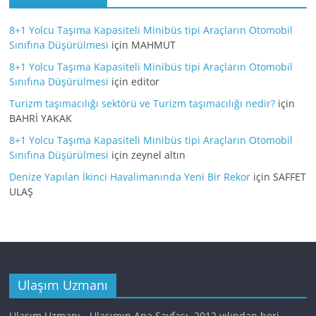
8+1 Yolcu Taşıma Kapasiteli Minibüs tipi Araçların Otomobil
Sınıfına Düşürülmesi
için
MAHMUT
8+1 Yolcu Taşıma Kapasiteli Minibüs tipi Araçların Otomobil
Sınıfına Düşürülmesi
için
editor
Turizm taşımacılığı sektörü ve Turizm taşımacılığı nedir?
için
BAHRİ YAKAK
8+1 Yolcu Taşıma Kapasiteli Minibüs tipi Araçların Otomobil
Sınıfına Düşürülmesi
için
zeynel altın
Denize Yapılan İkinci Havalimanında Yeni Bir Rekor
için
SAFFET
ULAŞ
Ulaşım Uzmanı
Ulaşım Uzmanı - Ulaşımın Ana Sayfası. 2012 yılından beri