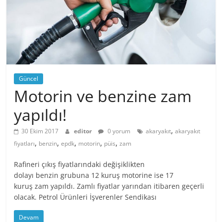
Güncel
Motorin ve benzine zam
yapıldı!
,
30 Ekim 2017
editor
0 yorum
akaryakıt
akaryakıt
,
,
,
,
,
fiyatları
benzin
epdk
motorin
püis
zam
Rafineri çıkış fiyatlarındaki değişiklikten
dolayı benzin grubuna 12 kuruş motorine ise 17
kuruş zam yapıldı. Zamlı fiyatlar yarından itibaren geçerli
olacak. Petrol Ürünleri İşverenler Sendikası
Devam