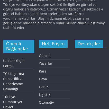
Türkiye ve dünyadan ulaşım sektörü ile ilgili en güncel ve
doğru haberleri iletiyoruz. Uzman yazar kadromuz sektördeki
güncel habeleri kendi pencerelerinden tarafsızca
yorumlamaktadırlar. Ulaşım Uzmanı ekibi, yazarların
görüşlerine müdahale etmeden onları kullanıcılara ulaştırmayı
taahhüt eder.
Önemli
Hızlı Erişim
Destekçiler
Bağlantılar
Güncel
Ulusal Ulaşım
Yazarlar
Portalı
Kara
TC Ulaştırma
Denizcilik ve
Hava
Haberleşme
Deniz
Bakanlığı
Lojistik
Türkiye
Cumhuriyeti
Otomotiv
Devlet