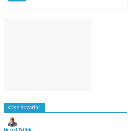
Köşe Yazarları
Nusret Ertürk