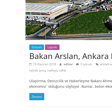
Güncel
Lojistik
Bakan Arslan, Ankara L
19 Haziran 2018
editor
0 yorum
ahmet a
,
,
lojistik üssü
nakliye
udhb
Ulaştırma, Denizcilik ve Haberleşme Bakanı Ahmet 
ekonomisi` olduğunu söylüyor. Bunlar, beton eko
Devam