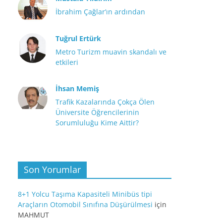
İbrahim Çağlar’ın ardından
Tuğrul Ertürk
Metro Turizm muavin skandalı ve
etkileri
İhsan Memiş
Trafik Kazalarında Çokça Ölen
Üniversite Öğrencilerinin
Sorumluluğu Kime Aittir?
Son Yorumlar
8+1 Yolcu Taşıma Kapasiteli Minibüs tipi
Araçların Otomobil Sınıfına Düşürülmesi
için
MAHMUT