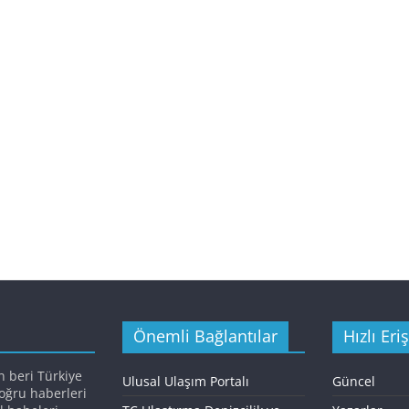
Önemli Bağlantılar
Hızlı Eri
n beri Türkiye
Ulusal Ulaşım Portalı
Güncel
doğru haberleri