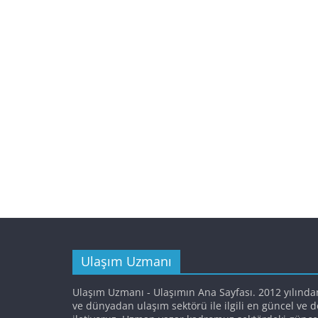
Ulaşım Uzmanı
Ulaşım Uzmanı - Ulaşımın Ana Sayfası. 2012 yılında
ve dünyadan ulaşım sektörü ile ilgili en güncel ve 