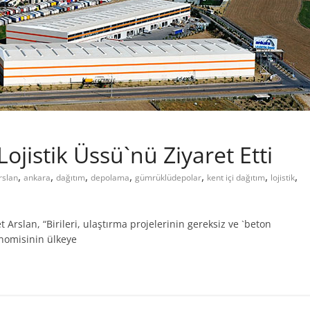
ojistik Üssü`nü Ziyaret Etti
,
,
,
,
,
,
,
rslan
ankara
dağıtım
depolama
gümrüklüdepolar
kent içi dağıtım
lojistik
Arslan, “Birileri, ulaştırma projelerinin gereksiz ve `beton
nomisinin ülkeye