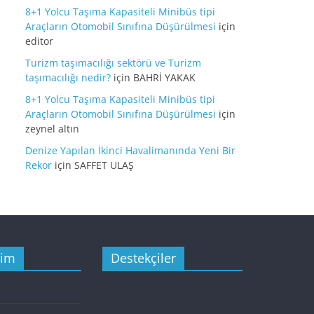
8+1 Yolcu Taşıma Kapasiteli Minibüs tipi
Araçların Otomobil Sınıfına Düşürülmesi
için
editor
Turizm taşımacılığı sektörü ve Turizm
taşımacılığı nedir?
için
BAHRİ YAKAK
8+1 Yolcu Taşıma Kapasiteli Minibüs tipi
Araçların Otomobil Sınıfına Düşürülmesi
için
zeynel altın
Denize Yapılan İkinci Havalimanında Yeni Bir
Rekor
için
SAFFET ULAŞ
şim
Destekçiler