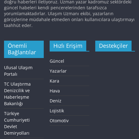
doğru haberleri iletiyoruz. Uzman yazar kadromuz sektördeki
güncel habeleri kendi pencerelerinden tarafsızca
yorumlamaktadırlar. Ulaşım Uzmanı ekibi, yazarların
görüşlerine müdahale etmeden onları kullanıcılara ulaştırmayı
taahhüt eder.
Önemli
Hızlı Erişim
Destekçiler
Bağlantılar
Güncel
Ulusal Ulaşım
Yazarlar
Portalı
Kara
TC Ulaştırma
Denizcilik ve
Hava
Haberleşme
Deniz
Bakanlığı
Lojistik
Türkiye
Cumhuriyeti
Otomotiv
Devlet
Demiryolları