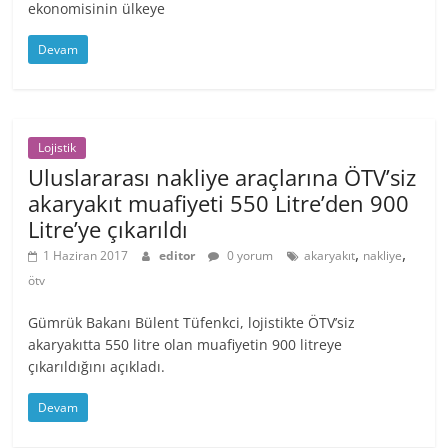
ekonomisinin ülkeye
Devam
Lojistik
Uluslararası nakliye araçlarına ÖTV’siz
akaryakıt muafiyeti 550 Litre’den 900
Litre’ye çıkarıldı
,
,
1 Haziran 2017
editor
0 yorum
akaryakıt
nakliye
ötv
Gümrük Bakanı Bülent Tüfenkci, lojistikte ÖTV’siz
akaryakıtta 550 litre olan muafiyetin 900 litreye
çıkarıldığını açıkladı.
Devam