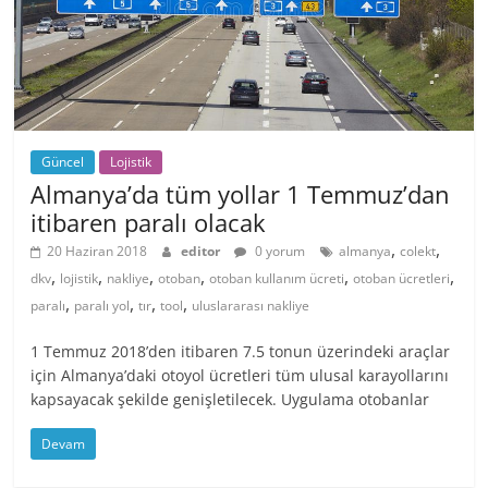
Güncel
Lojistik
Almanya’da tüm yollar 1 Temmuz’dan
itibaren paralı olacak
,
,
20 Haziran 2018
editor
0 yorum
almanya
colekt
,
,
,
,
,
,
dkv
lojistik
nakliye
otoban
otoban kullanım ücreti
otoban ücretleri
,
,
,
,
paralı
paralı yol
tır
tool
uluslararası nakliye
1 Temmuz 2018’den itibaren 7.5 tonun üzerindeki araçlar
için Almanya’daki otoyol ücretleri tüm ulusal karayollarını
kapsayacak şekilde genişletilecek. Uygulama otobanlar
Devam