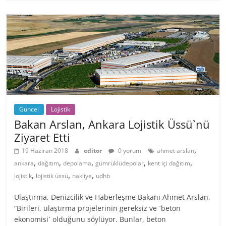
Güncel
Lojistik
Bakan Arslan, Ankara Lojistik Üssü`nü
Ziyaret Etti
,
19 Haziran 2018
editor
0 yorum
ahmet arslan
,
,
,
,
,
ankara
dağıtım
depolama
gümrüklüdepolar
kent içi dağıtım
,
,
,
lojistik
lojistik üssü
nakliye
udhb
Ulaştırma, Denizcilik ve Haberleşme Bakanı Ahmet Arslan,
“Birileri, ulaştırma projelerinin gereksiz ve `beton
ekonomisi` olduğunu söylüyor. Bunlar, beton