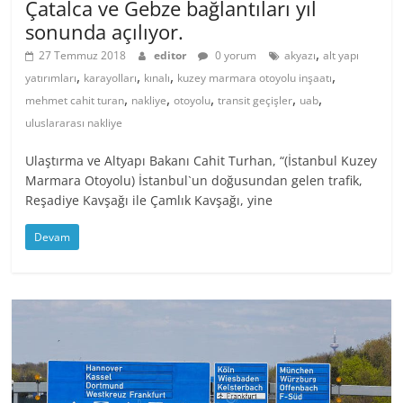
Çatalca ve Gebze bağlantıları yıl
sonunda açılıyor.
,
27 Temmuz 2018
editor
0 yorum
akyazı
alt yapı
,
,
,
,
yatırımları
karayolları
kınalı
kuzey marmara otoyolu inşaatı
,
,
,
,
,
mehmet cahit turan
nakliye
otoyolu
transit geçişler
uab
uluslararası nakliye
Ulaştırma ve Altyapı Bakanı Cahit Turhan, “(İstanbul Kuzey
Marmara Otoyolu) İstanbul`un doğusundan gelen trafik,
Reşadiye Kavşağı ile Çamlık Kavşağı, yine
Devam