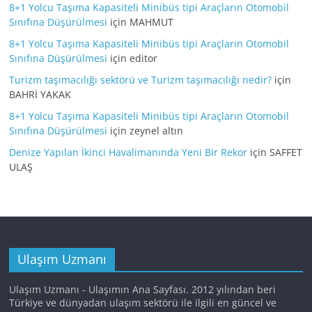
8+1 Yolcu Taşıma Kapasiteli Minibüs tipi Araçların Otomobil
Sınıfına Düşürülmesi
için
MAHMUT
8+1 Yolcu Taşıma Kapasiteli Minibüs tipi Araçların Otomobil
Sınıfına Düşürülmesi
için
editor
Turizm taşımacılığı sektörü ve Turizm taşımacılığı nedir?
için
BAHRİ YAKAK
8+1 Yolcu Taşıma Kapasiteli Minibüs tipi Araçların Otomobil
Sınıfına Düşürülmesi
için
zeynel altın
Denize Yapılan İkinci Havalimanında Yeni Bir Rekor
için
SAFFET
ULAŞ
Ulaşım Uzmanı
Ulaşım Uzmanı - Ulaşımın Ana Sayfası. 2012 yılından beri
Türkiye ve dünyadan ulaşım sektörü ile ilgili en güncel ve