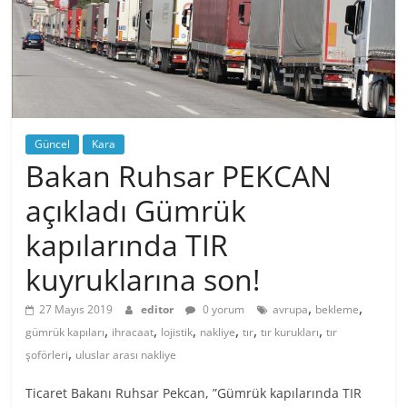
Güncel
Kara
Bakan Ruhsar PEKCAN
açıkladı Gümrük
kapılarında TIR
kuyruklarına son!
,
,
27 Mayıs 2019
editor
0 yorum
avrupa
bekleme
,
,
,
,
,
,
gümrük kapıları
ihracaat
lojistik
nakliye
tır
tır kurukları
tır
,
şoförleri
uluslar arası nakliye
Ticaret Bakanı Ruhsar Pekcan, ”Gümrük kapılarında TIR