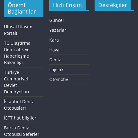
Önemli
Hızlı Erişim
Destekçiler
Bağlantılar
Güncel
Ulusal Ulaşım
Yazarlar
Portalı
Kara
TC Ulaştırma
Denizcilik ve
Hava
Haberleşme
Deniz
Bakanlığı
Lojistik
Türkiye
Cumhuriyeti
Otomotiv
Devlet
Demiryolları
İstanbul Deniz
Otobüsleri
İETT hat bilgileri
Bursa Deniz
Otobüsü Seferleri