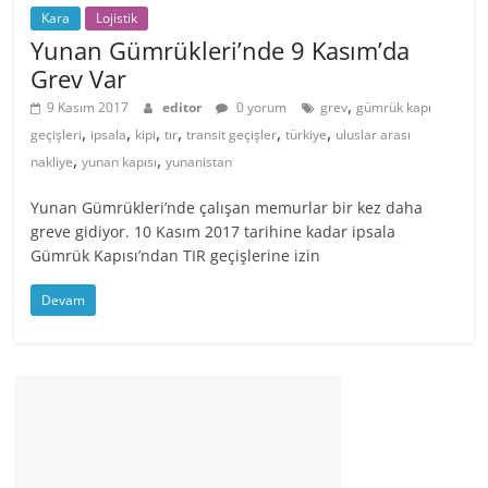
Kara
Lojistik
Yunan Gümrükleri’nde 9 Kasım’da
Grev Var
,
9 Kasım 2017
editor
0 yorum
grev
gümrük kapı
,
,
,
,
,
,
geçişleri
ipsala
kipi
tır
transit geçişler
türkiye
uluslar arası
,
,
nakliye
yunan kapısı
yunanistan
Yunan Gümrükleri’nde çalışan memurlar bir kez daha
greve gidiyor. 10 Kasım 2017 tarihine kadar ipsala
Gümrük Kapısı’ndan TIR geçişlerine izin
Devam