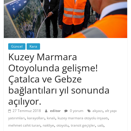
Güncel
Kara
Kuzey Marmara
Otoyolunda gelişme!
Çatalca ve Gebze
bağlantıları yıl sonunda
açılıyor.
,
27 Temmuz 2018
editor
0 yorum
akyazı
alt yapı
,
,
,
,
yatırımları
karayolları
kınalı
kuzey marmara otoyolu inşaatı
,
,
,
,
,
mehmet cahit turan
nakliye
otoyolu
transit geçişler
uab