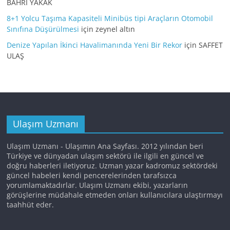
BAHRİ YAKAK
8+1 Yolcu Taşıma Kapasiteli Minibüs tipi Araçların Otomobil
Sınıfına Düşürülmesi
için
zeynel altın
Denize Yapılan İkinci Havalimanında Yeni Bir Rekor
için
SAFFET
ULAŞ
Ulaşım Uzmanı
Ulaşım Uzmanı - Ulaşımın Ana Sayfası. 2012 yılından beri
Türkiye ve dünyadan ulaşım sektörü ile ilgili en güncel ve
doğru haberleri iletiyoruz. Uzman yazar kadromuz sektördeki
güncel habeleri kendi pencerelerinden tarafsızca
yorumlamaktadırlar. Ulaşım Uzmanı ekibi, yazarların
görüşlerine müdahale etmeden onları kullanıcılara ulaştırmayı
taahhüt eder.