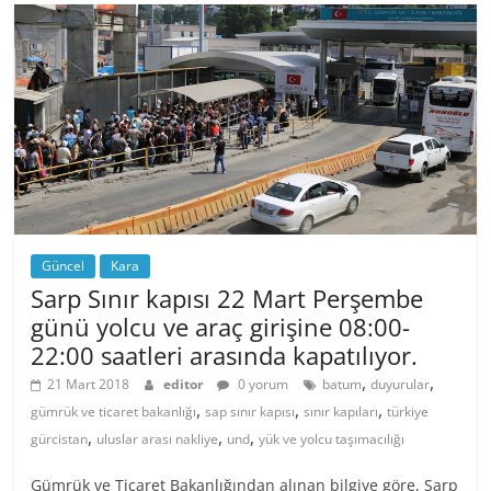
Güncel
Kara
Sarp Sınır kapısı 22 Mart Perşembe
günü yolcu ve araç girişine 08:00-
22:00 saatleri arasında kapatılıyor.
,
,
21 Mart 2018
editor
0 yorum
batum
duyurular
,
,
,
gümrük ve ticaret bakanlığı
sap sınır kapısı
sınır kapıları
türkiye
,
,
,
gürcistan
uluslar arası nakliye
und
yük ve yolcu taşımacılığı
Gümrük ve Ticaret Bakanlığından alınan bilgiye göre, Sarp