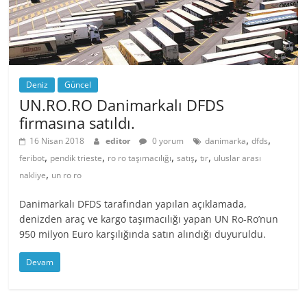
Deniz
Güncel
UN.RO.RO Danimarkalı DFDS
firmasına satıldı.
,
,
16 Nisan 2018
editor
0 yorum
danimarka
dfds
,
,
,
,
,
feribot
pendik trieste
ro ro taşımacılığı
satış
tır
uluslar arası
,
nakliye
un ro ro
Danimarkalı DFDS tarafından yapılan açıklamada,
denizden araç ve kargo taşımacılığı yapan UN Ro-Ro’nun
950 milyon Euro karşılığında satın alındığı duyuruldu.
Devam