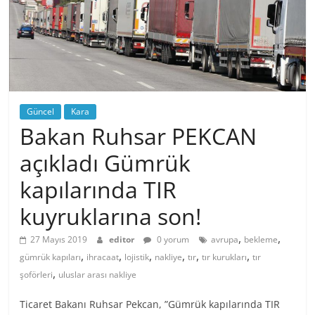
Güncel
Kara
Bakan Ruhsar PEKCAN
açıkladı Gümrük
kapılarında TIR
kuyruklarına son!
,
,
27 Mayıs 2019
editor
0 yorum
avrupa
bekleme
,
,
,
,
,
,
gümrük kapıları
ihracaat
lojistik
nakliye
tır
tır kurukları
tır
,
şoförleri
uluslar arası nakliye
Ticaret Bakanı Ruhsar Pekcan, ”Gümrük kapılarında TIR