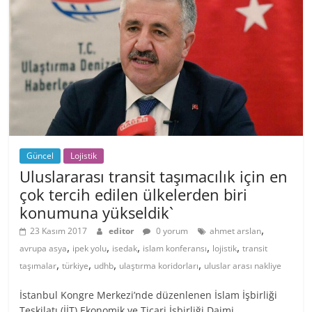
Güncel
Lojistik
Uluslararası transit taşımacılık için en
çok tercih edilen ülkelerden biri
konumuna yükseldik`
,
23 Kasım 2017
editor
0 yorum
ahmet arslan
,
,
,
,
,
avrupa asya
ipek yolu
isedak
islam konferansı
lojistik
transit
,
,
,
,
taşımalar
türkiye
udhb
ulaştırma koridorları
uluslar arası nakliye
İstanbul Kongre Merkezi’nde düzenlenen İslam İşbirliği
Teşkilatı (İİT) Ekonomik ve Ticari İşbirliği Daimi