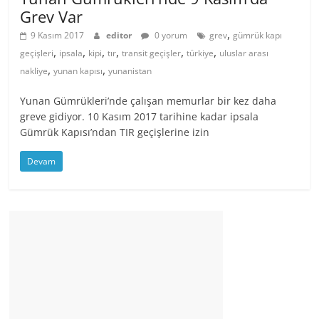
Grev Var
,
9 Kasım 2017
editor
0 yorum
grev
gümrük kapı
,
,
,
,
,
,
geçişleri
ipsala
kipi
tır
transit geçişler
türkiye
uluslar arası
,
,
nakliye
yunan kapısı
yunanistan
Yunan Gümrükleri’nde çalışan memurlar bir kez daha
greve gidiyor. 10 Kasım 2017 tarihine kadar ipsala
Gümrük Kapısı’ndan TIR geçişlerine izin
Devam