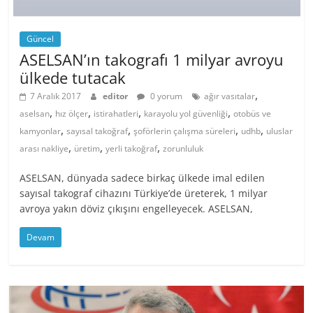
Güncel
ASELSAN’ın takografı 1 milyar avroyu
ülkede tutacak
,
7 Aralık 2017
editor
0 yorum
ağır vasıtalar
,
,
,
,
aselsan
hız ölçer
istirahatleri
karayolu yol güvenliği
otobüs ve
,
,
,
,
kamyonlar
sayısal takoğraf
şoförlerin çalışma süreleri
udhb
uluslar
,
,
,
arası nakliye
üretim
yerli takoğraf
zorunluluk
ASELSAN, dünyada sadece birkaç ülkede imal edilen
sayısal takograf cihazını Türkiye’de üreterek, 1 milyar
avroya yakın döviz çıkışını engelleyecek. ASELSAN,
Devam