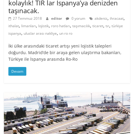
kolaylık! TIR lar İspanya’ya denizden
taşınacak.
,
,
27 Temmuz 2018
editor
0 yorum
akdeniz
ihracaat
,
,
,
,
,
,
,
ithalat
limanları
lojistik
roro hatları
taşımacılık
ticaret
tır
türkiye
,
,
ispanya
uluslar arası nakliye
un ro ro
İki ülke arasındaki ticaret artışı yeni lojistik talepleri
doğurdu. Madrid’de bir araya gelen ulaştırma bakanları,
Türkiye ile İspanya arasında Ro-Ro
Devam