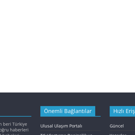
Önemli Bağlantılar
Hızlı Eri
n beri Türkiye
Ulusal Ulaşım Portalı
Güncel
doğru haberleri