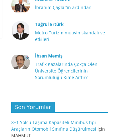
İbrahim Çağlar’ın ardından
Tuğrul Ertürk
Metro Turizm muavin skandalı ve
etkileri
İhsan Memiş
Trafik Kazalarında Çokça Ölen
Üniversite Öğrencilerinin
Sorumluluğu Kime Aittir?
Son Yorumlar
8+1 Yolcu Taşıma Kapasiteli Minibüs tipi
Araçların Otomobil Sınıfına Düşürülmesi
için
MAHMUT