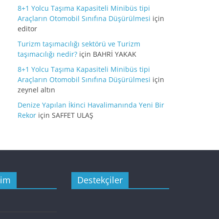
8+1 Yolcu Taşıma Kapasiteli Minibüs tipi
Araçların Otomobil Sınıfına Düşürülmesi
için
editor
Turizm taşımacılığı sektörü ve Turizm
taşımacılığı nedir?
için
BAHRİ YAKAK
8+1 Yolcu Taşıma Kapasiteli Minibüs tipi
Araçların Otomobil Sınıfına Düşürülmesi
için
zeynel altın
Denize Yapılan İkinci Havalimanında Yeni Bir
Rekor
için
SAFFET ULAŞ
şim
Destekçiler