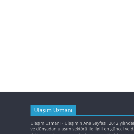
Ulaşım Uzmanı
Ulaşım Uzmanı - Ulaşımın Ana Sayfası. 2012 yılında
ve dünyadan ulaşım sektörü ile ilgili en güncel ve 