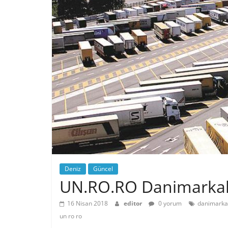
Deniz
Güncel
UN.RO.RO Danimarkalı 
16 Nisan 2018
editor
0 yorum
danimarka
un ro ro