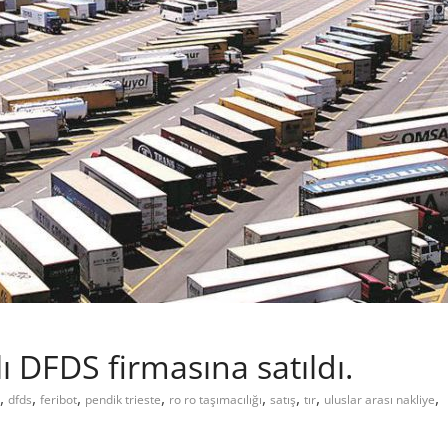
DFDS firmasına satıldı.
,
,
,
,
,
,
,
,
dfds
feribot
pendik trieste
ro ro taşımacılığı
satış
tır
uluslar arası nakliye