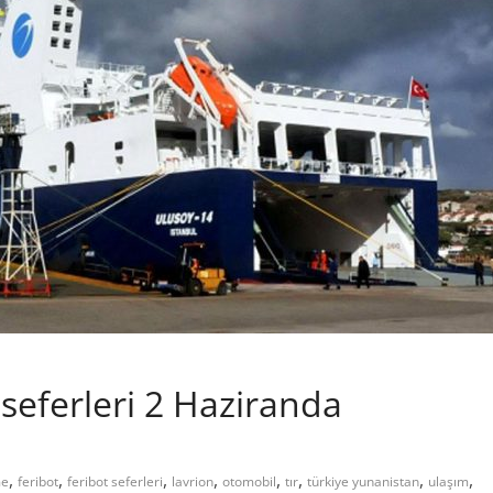
seferleri 2 Haziranda
,
,
,
,
,
,
,
,
me
feribot
feribot seferleri
lavrion
otomobil
tır
türkiye yunanistan
ulaşım