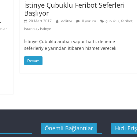
İstinye Çubuklu Feribot Seferleri
Başlıyor
,
,
,
20 Mart 2017
editor
0 yorum
çubuklu
feribot
,
uslar
istanbul
istinye
İstinye-Çubuklu arabalı vapur hattı, deneme
seferleriyle yarından itibaren hizmet verecek
,
-
Devam
Önemli Bağlantılar
Hızlı Eri