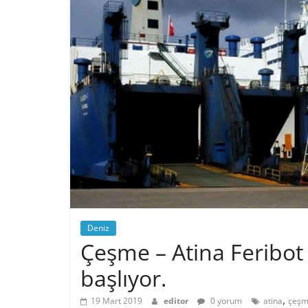
Deniz
Çeşme – Atina Feribot 
başlıyor.
,
19 Mart 2019
editor
0 yorum
atina
çeş