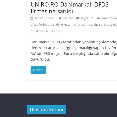
UN.RO.RO Danimarkalı DFDS
firmasına satıldı.
16 Nisan 2018
editor
0 yorum
danimarka
,
,
,
,
,
,
dfds
feribot
pendik trieste
ro ro taşımacılığı
satış
tır
ul
,
arası nakliye
un ro ro
Danimarkalı DFDS tarafından yapılan açıklamada
denizden araç ve kargo taşımacılığı yapan UN Ro
Ro’nun 950 milyon Euro karşılığında satın alındığı
duyuruldu.
Devam
Ulaşım Uzmanı