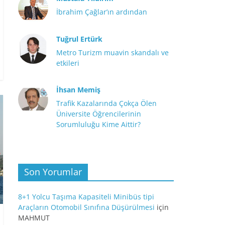
İbrahim Çağlar’ın ardından
Tuğrul Ertürk
Metro Turizm muavin skandalı ve
etkileri
İhsan Memiş
Trafik Kazalarında Çokça Ölen
Üniversite Öğrencilerinin
Sorumluluğu Kime Aittir?
Son Yorumlar
8+1 Yolcu Taşıma Kapasiteli Minibüs tipi
Araçların Otomobil Sınıfına Düşürülmesi
için
MAHMUT