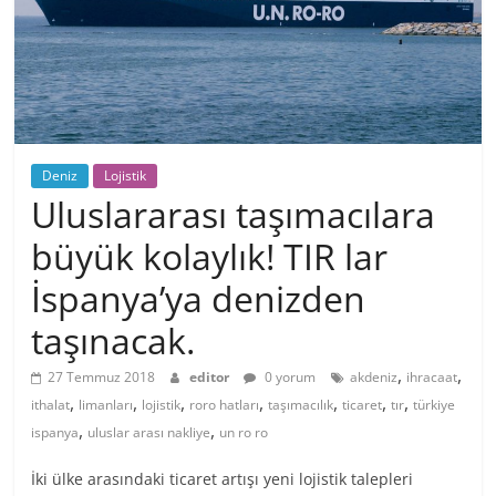
Deniz
Lojistik
Uluslararası taşımacılara
büyük kolaylık! TIR lar
İspanya’ya denizden
taşınacak.
,
,
27 Temmuz 2018
editor
0 yorum
akdeniz
ihracaat
,
,
,
,
,
,
,
ithalat
limanları
lojistik
roro hatları
taşımacılık
ticaret
tır
türkiye
,
,
ispanya
uluslar arası nakliye
un ro ro
İki ülke arasındaki ticaret artışı yeni lojistik talepleri