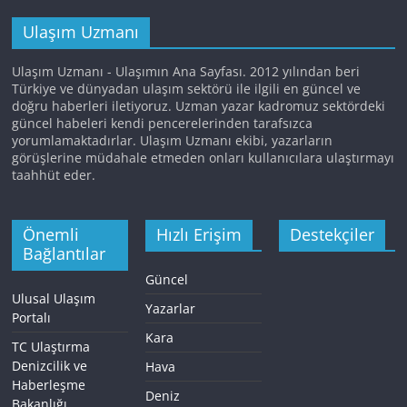
Ulaşım Uzmanı
Ulaşım Uzmanı - Ulaşımın Ana Sayfası. 2012 yılından beri
Türkiye ve dünyadan ulaşım sektörü ile ilgili en güncel ve
doğru haberleri iletiyoruz. Uzman yazar kadromuz sektördeki
güncel habeleri kendi pencerelerinden tarafsızca
yorumlamaktadırlar. Ulaşım Uzmanı ekibi, yazarların
görüşlerine müdahale etmeden onları kullanıcılara ulaştırmayı
taahhüt eder.
Önemli
Hızlı Erişim
Destekçiler
Bağlantılar
Güncel
Ulusal Ulaşım
Yazarlar
Portalı
Kara
TC Ulaştırma
Denizcilik ve
Hava
Haberleşme
Deniz
Bakanlığı