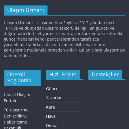
Ulaşım Uzmanı
Ulaşım Uzmanı - Ulaşımın Ana Sayfası. 2012 yılından beri
Türkiye ve dünyadan ulaşım sektörü ile ilgili en güncel ve
doğru haberleri iletiyoruz. Uzman yazar kadromuz sektördeki
güncel habeleri kendi pencerelerinden tarafsızca
yorumlamaktadırlar. Ulaşım Uzmanı ekibi, yazarların
görüşlerine müdahale etmeden onları kullanıcılara ulaştırmayı
taahhüt eder.
Önemli
Hızlı Erişim
Destekçiler
Bağlantılar
Güncel
Ulusal Ulaşım
Yazarlar
Portalı
Kara
TC Ulaştırma
Denizcilik ve
Hava
Haberleşme
Deniz
Bakanlığı