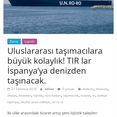
Deniz
Lojistik
Uluslararası taşımacılara
büyük kolaylık! TIR lar
İspanya’ya denizden
taşınacak.
,
,
27 Temmuz 2018
editor
0 yorum
akdeniz
ihracaat
,
,
,
,
,
,
,
ithalat
limanları
lojistik
roro hatları
taşımacılık
ticaret
tır
türkiye
,
,
ispanya
uluslar arası nakliye
un ro ro
İki ülke arasındaki ticaret artışı yeni lojistik talepleri