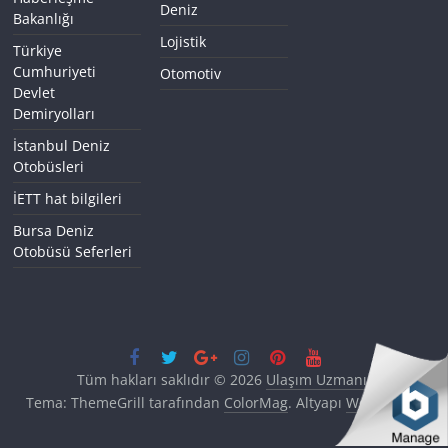
Deniz
Bakanlığı
Lojistik
Türkiye
Cumhuriyeti
Otomotiv
Devlet
Demiryolları
İstanbul Deniz
Otobüsleri
İETT hat bilgileri
Bursa Deniz
Otobüsü Seferleri
Tüm hakları saklıdır © 2026
Ulaşım Uzmanı
.
Tema: ThemeGrill tarafından
ColorMag
. Altyapı
WordPress
.