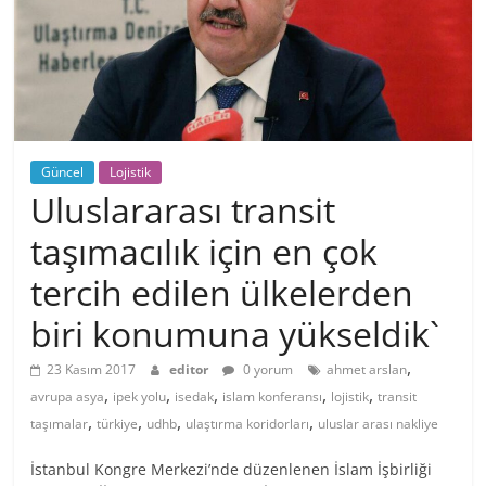
Güncel
Lojistik
Uluslararası transit
taşımacılık için en çok
tercih edilen ülkelerden
biri konumuna yükseldik`
,
23 Kasım 2017
editor
0 yorum
ahmet arslan
,
,
,
,
,
avrupa asya
ipek yolu
isedak
islam konferansı
lojistik
transit
,
,
,
,
taşımalar
türkiye
udhb
ulaştırma koridorları
uluslar arası nakliye
İstanbul Kongre Merkezi’nde düzenlenen İslam İşbirliği