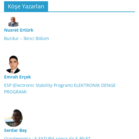
Köşe Yazarları
Nusret Ertürk
Burdur – İkinci Bölüm
Emrah Erçek
ESP (Electronic Stability Program) ELEKTRONİK DENGE
PROGRAMI
Serdar Baş
Gündemimiz ; E-FATURA sonra da E-BİLET