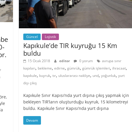
Güncel
Lojistik
mbe
Kapıkule’de TIR kuyruğu 15 Km
0-
buldu
or.
15 Ocak 2018
editor
0 yorum
avrupa sınır
,
,
,
,
,
,
kapıları
bekleme
edirne
gümrük
gümrük işlemleri
ihracaat
r
,
,
,
,
,
,
kapıkule
kuyruk
tır
uluslararası nakliye
und
yoğunluk
yurt
e
dışı çıkış
Kapıkule Sınır Kapısı’nda yurt dışına çıkış yapmak için
öre,
bekleyen TIR’ların oluşturduğu kuyruk, 15 kilometreyi
yle
buldu. Kapıkule Sınır Kapısı’nda yurt dışına
da
Devam