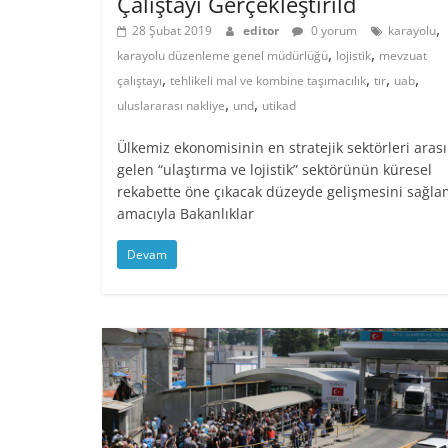
Çalıştayı Gerçekleştirild
,
28 Şubat 2019
editor
0 yorum
karayolu
,
,
karayolu düzenleme genel müdürlüğü
lojistik
mevzuat
,
,
,
,
çalıştayı
tehlikeli mal ve kombine taşımacılık
tır
uab
,
,
uluslararası nakliye
und
utikad
Ülkemiz ekonomisinin en stratejik sektörleri aras
gelen “ulaştırma ve lojistik” sektörünün küresel
rekabette öne çıkacak düzeyde gelişmesini sağl
amacıyla Bakanlıklar
Devam