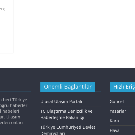
en;
Önemli Bağlantılar
Hızlı Eri
n beri Türkiye
Ulusal Ulaşım Portalı
Güncel
doğru haberleri
l habeleri
TC Ulaştırma Denizcilik ve
Yazarlar
ar. Ulaşım
Haberleşme Bakanlığı
Kara
eden onları
Türkiye Cumhuriyeti Devlet
Hava
Demiryolları