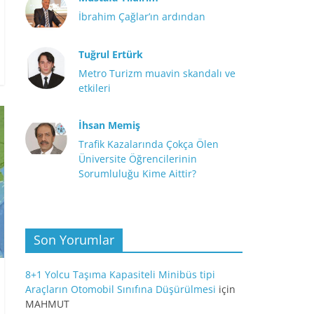
İbrahim Çağlar’ın ardından
Tuğrul Ertürk
Metro Turizm muavin skandalı ve
etkileri
İhsan Memiş
Trafik Kazalarında Çokça Ölen
Üniversite Öğrencilerinin
Sorumluluğu Kime Aittir?
Son Yorumlar
8+1 Yolcu Taşıma Kapasiteli Minibüs tipi
Araçların Otomobil Sınıfına Düşürülmesi
için
MAHMUT