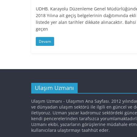
UDHB. Karayolu Düzenleme Genel Müdürlüğünd
2018 Yılına ait geçiş belgelerinin dağıtımında ekli
listede yer alan tarihler dikkate alınacaktır. Bahsi
geçen
Devam
Ulaşım Uzmanı
Ulaşım Uzmanı - Ulaşımın Ana Sayfası. 2012 yılında
ve dünyadan ulaşım sektörü ile ilgili en güncel ve 
iletiyoruz. Uzman yazar kadromuz sektördeki günce
kendi pencerelerinden tarafsızca yorumlamaktadırl
Uzmanı ekibi, yazarların görüşlerine müdahale etm
kullanıcılara ulaştırmayı taahhüt eder.