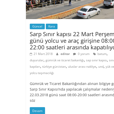
Güncel
Kara
Sarp Sınır kapısı 22 Mart Perşe
günü yolcu ve araç girişine 08:0
22:00 saatleri arasında kapatılıy
,
21 Mart 2018
editor
0 yorum
batum
,
,
,
duyurular
gümrük ve ticaret bakanlığı
sap sınır kapısı
sını
,
,
,
,
kapıları
türkiye gürcistan
uluslar arası nakliye
und
yük v
yolcu taşımacılığı
Gümrük ve Ticaret Bakanlığından alınan bilgiye g
Sarp Sınır Kapısı’nda yapılacak çalışmalar nedeni
22.03.2018 günü saat 08:00-20:00 saatleri arasın
söz
Devam