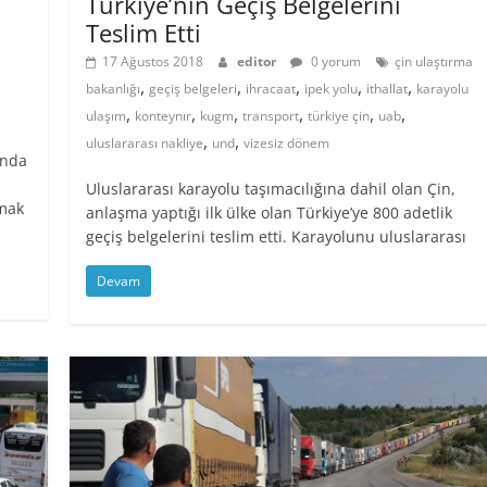
Türkiye’nin Geçiş Belgelerini
Teslim Etti
17 Ağustos 2018
editor
0 yorum
çin ulaştırma
,
,
,
,
,
bakanlığı
geçiş belgeleri
ihracaat
ipek yolu
ithallat
karayolu
,
,
,
,
,
,
ulaşım
konteynır
kugm
transport
türkiye çin
uab
,
,
uluslararası nakliye
und
vizesiz dönem
ında
Uluslararası karayolu taşımacılığına dahil olan Çin,
amak
anlaşma yaptığı ilk ülke olan Türkiye’ye 800 adetlik
geçiş belgelerini teslim etti. Karayolunu uluslararası
Devam