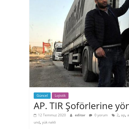
Güncel
Lojistik
AP. TIR Şoförlerine yö
,
,
12 Temmuz 2020
editor
0 yorum
2
ap
,
und
yük nakli