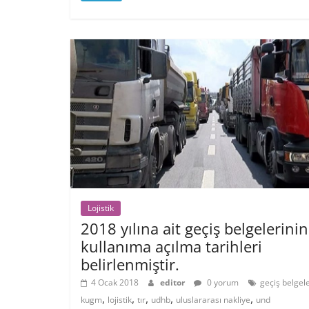
Lojistik
2018 yılına ait geçiş belgelerinin
kullanıma açılma tarihleri
belirlenmiştir.
4 Ocak 2018
editor
0 yorum
geçiş belgele
,
,
,
,
,
kugm
lojistik
tır
udhb
uluslararası nakliye
und