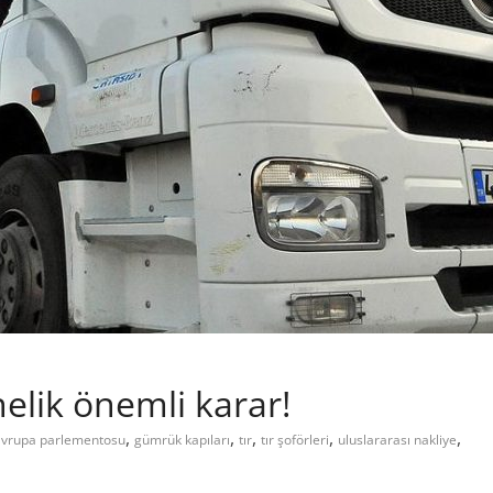
nelik önemli karar!
,
,
,
,
,
avrupa parlementosu
gümrük kapıları
tır
tır şoförleri
uluslararası nakliye