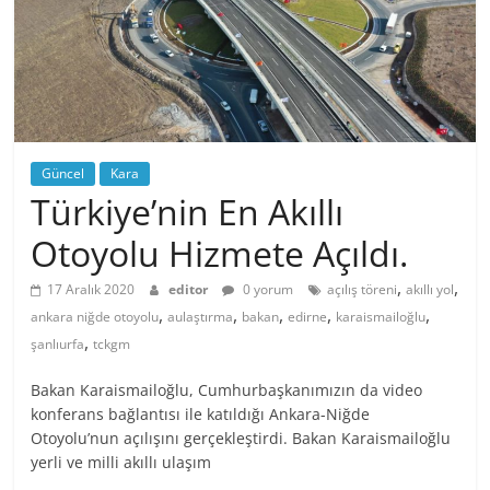
Güncel
Kara
Türkiye’nin En Akıllı
Otoyolu Hizmete Açıldı.
,
,
17 Aralık 2020
editor
0 yorum
açılış töreni
akıllı yol
,
,
,
,
,
ankara niğde otoyolu
aulaştırma
bakan
edirne
karaismailoğlu
,
şanlıurfa
tckgm
Bakan Karaismailoğlu, Cumhurbaşkanımızın da video
konferans bağlantısı ile katıldığı Ankara-Niğde
Otoyolu’nun açılışını gerçekleştirdi. Bakan Karaismailoğlu
yerli ve milli akıllı ulaşım