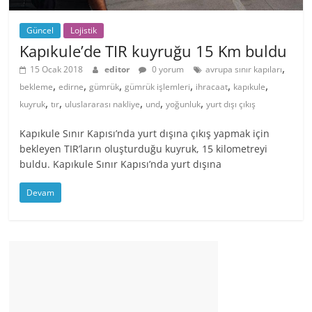
Güncel
Lojistik
Kapıkule’de TIR kuyruğu 15 Km buldu
,
15 Ocak 2018
editor
0 yorum
avrupa sınır kapıları
,
,
,
,
,
,
bekleme
edirne
gümrük
gümrük işlemleri
ihracaat
kapıkule
,
,
,
,
,
kuyruk
tır
uluslararası nakliye
und
yoğunluk
yurt dışı çıkış
Kapıkule Sınır Kapısı’nda yurt dışına çıkış yapmak için
bekleyen TIR’ların oluşturduğu kuyruk, 15 kilometreyi
buldu. Kapıkule Sınır Kapısı’nda yurt dışına
Devam