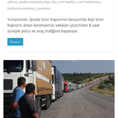
,
,
,
,
,
,
,
edirne
ipsala
karayolu
kipi
lipi
sınır kapıları
sınır kaptılması
,
türkiye yunanistan
yunaistan
Yunanistan, İpsala Sınır Kapısı’nın karşısında Kipi Sınır
Kapısı’nı artan koronavirüs vakaları yüzünden 8 saat
süreyle yolcu ve araç trafiğine kapatıyor.
Devam