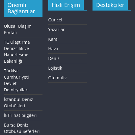
Önemli
Hızlı Erişim
Destekçiler
Bağlantılar
Güncel
Ulusal Ulaşım
Yazarlar
Portalı
Kara
TC Ulaştırma
Denizcilik ve
Hava
Haberleşme
Deniz
Bakanlığı
Lojistik
Türkiye
Cumhuriyeti
Otomotiv
Devlet
Demiryolları
İstanbul Deniz
Otobüsleri
İETT hat bilgileri
Bursa Deniz
Otobüsü Seferleri