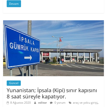
Devam
Güncel
Yunanistan; İpsala (Kipi) sınır kapısını
8 saat süreyle kapatıyor.
,
8 Ağustos 2020
editor
0 yorum
araç ve yolcu girişi