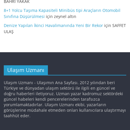
BAHRİ YAKAK
8+1 Yolcu Taşıma Kapasiteli Minibüs tipi Araçların Otomobil
Sınıfına Düşürülmesi
için
zeynel altın
Denize Yapılan İkinci Havalimanında Yeni Bir Rekor
için
SAFFET
ULAŞ
Ulaşım Uzmanı
Ulaşım Uzmanı - Ulaşımın Ana Sayfası. 2012 yılından beri
Türkiye ve dünyadan ulaşım sektörü ile ilgili en güncel ve
doğru haberleri iletiyoruz. Uzman yazar kadromuz sektördeki
güncel habeleri kendi pencerelerinden tarafsızca
yorumlamaktadırlar. Ulaşım Uzmanı ekibi, yazarların
görüşlerine müdahale etmeden onları kullanıcılara ulaştırmayı
taahhüt eder.