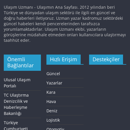
Ulaşım Uzmanı - Ulaşımın Ana Sayfası. 2012 yılından beri
Türkiye ve dünyadan ulaşım sektörü ile ilgili en güncel ve
doğru haberleri iletiyoruz. Uzman yazar kadromuz sektördeki
güncel habeleri kendi pencerelerinden tarafsızca
yorumlamaktadırlar. Ulaşım Uzmanı ekibi, yazarların
görüşlerine müdahale etmeden onları kullanıcılara ulaştırmayı
taahhüt eder.
Önemli
Hızlı Erişim
Destekçiler
Bağlantılar
Güncel
Ulusal Ulaşım
Yazarlar
Portalı
Kara
TC Ulaştırma
Denizcilik ve
Hava
Haberleşme
Deniz
Bakanlığı
Lojistik
Türkiye
Cumhuriyeti
Otomotiv