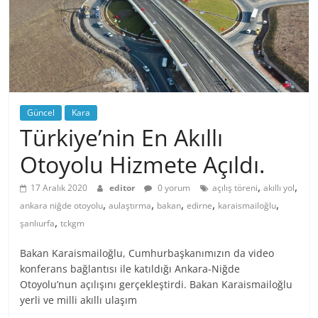
Güncel
Kara
Türkiye’nin En Akıllı
Otoyolu Hizmete Açıldı.
,
,
17 Aralık 2020
editor
0 yorum
açılış töreni
akıllı yol
,
,
,
,
,
ankara niğde otoyolu
aulaştırma
bakan
edirne
karaismailoğlu
,
şanlıurfa
tckgm
Bakan Karaismailoğlu, Cumhurbaşkanımızın da video
konferans bağlantısı ile katıldığı Ankara-Niğde
Otoyolu’nun açılışını gerçekleştirdi. Bakan Karaismailoğlu
yerli ve milli akıllı ulaşım