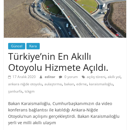
Güncel
Kara
Türkiye’nin En Akıllı
Otoyolu Hizmete Açıldı.
,
,
17 Aralık 2020
editor
0 yorum
açılış töreni
akıllı yol
,
,
,
,
,
ankara niğde otoyolu
aulaştırma
bakan
edirne
karaismailoğlu
,
şanlıurfa
tckgm
Bakan Karaismailoğlu, Cumhurbaşkanımızın da video
konferans bağlantısı ile katıldığı Ankara-Niğde
Otoyolu’nun açılışını gerçekleştirdi. Bakan Karaismailoğlu
yerli ve milli akıllı ulaşım