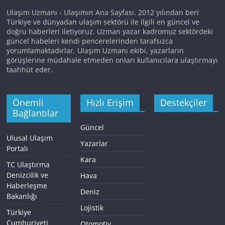
Ulaşım Uzmanı - Ulaşımın Ana Sayfası. 2012 yılından beri
Türkiye ve dünyadan ulaşım sektörü ile ilgili en güncel ve
doğru haberleri iletiyoruz. Uzman yazar kadromuz sektördeki
güncel habeleri kendi pencerelerinden tarafsızca
yorumlamaktadırlar. Ulaşım Uzmanı ekibi, yazarların
görüşlerine müdahale etmeden onları kullanıcılara ulaştırmayı
taahhüt eder.
Önemli
Hızlı Erişim
Destekçiler
Bağlantılar
Güncel
Ulusal Ulaşım
Yazarlar
Portalı
Kara
TC Ulaştırma
Denizcilik ve
Hava
Haberleşme
Deniz
Bakanlığı
Lojistik
Türkiye
Cumhuriyeti
Otomotiv