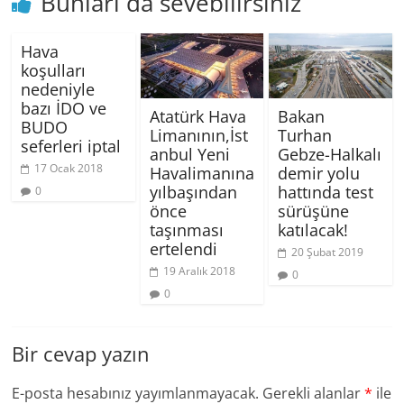
Bunları da sevebilirsiniz
Hava
koşulları
nedeniyle
bazı İDO ve
Atatürk Hava
Bakan
BUDO
Limanının,İst
Turhan
seferleri iptal
anbul Yeni
Gebze-Halkalı
17 Ocak 2018
Havalimanına
demir yolu
yılbaşından
hattında test
0
önce
sürüşüne
taşınması
katılacak!
ertelendi
20 Şubat 2019
19 Aralık 2018
0
0
Bir cevap yazın
E-posta hesabınız yayımlanmayacak.
Gerekli alanlar
*
ile