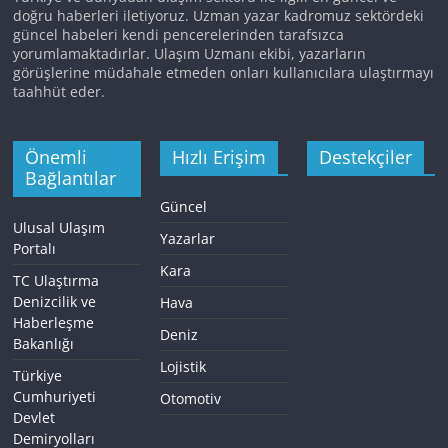
doğru haberleri iletiyoruz. Uzman yazar kadromuz sektördeki
güncel habeleri kendi pencerelerinden tarafsızca
yorumlamaktadırlar. Ulaşım Uzmanı ekibi, yazarların
görüşlerine müdahale etmeden onları kullanıcılara ulaştırmayı
taahhüt eder.
Önemli
Hızlı Erişim
Destekçiler
Bağlantılar
Güncel
Ulusal Ulaşım
Yazarlar
Portalı
Kara
TC Ulaştırma
Denizcilik ve
Hava
Haberleşme
Deniz
Bakanlığı
Lojistik
Türkiye
Cumhuriyeti
Otomotiv
Devlet
Demiryolları