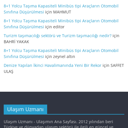
8+1 Yolcu Taşıma Kapasiteli Minibüs tipi Araçların Otomobil
Sınıfına Düşürülmesi
için
MAHMUT
8+1 Yolcu Taşıma Kapasiteli Minibüs tipi Araçların Otomobil
Sınıfına Düşürülmesi
için
editor
Turizm taşımacılığı sektörü ve Turizm taşımacılığı nedir?
için
BAHRİ YAKAK
8+1 Yolcu Taşıma Kapasiteli Minibüs tipi Araçların Otomobil
Sınıfına Düşürülmesi
için
zeynel altın
Denize Yapılan İkinci Havalimanında Yeni Bir Rekor
için
SAFFET
ULAŞ
Ulaşım Uzmanı
Ulaşım Uzmanı - Ulaşımın Ana Sayfası. 2012 yılından beri
Türkiye ve dünyadan ulaşım sektörü ile ilgili en güncel ve