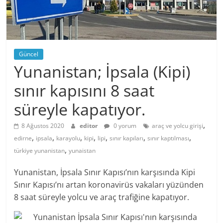
Güncel
Yunanistan; İpsala (Kipi)
sınır kapısını 8 saat
süreyle kapatıyor.
,
8 Ağustos 2020
editor
0 yorum
araç ve yolcu girişi
,
,
,
,
,
,
,
edirne
ipsala
karayolu
kipi
lipi
sınır kapıları
sınır kaptılması
,
türkiye yunanistan
yunaistan
Yunanistan, İpsala Sınır Kapısı’nın karşısında Kipi
Sınır Kapısı’nı artan koronavirüs vakaları yüzünden
8 saat süreyle yolcu ve araç trafiğine kapatıyor.